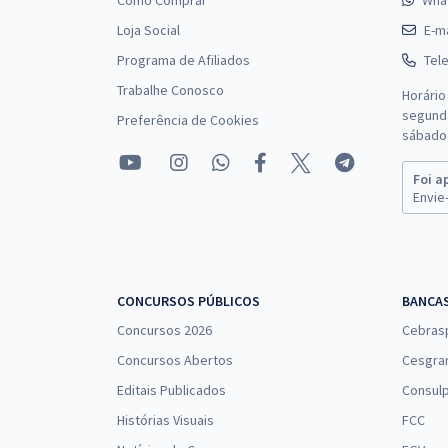
Como Comprar
Wha
Loja Social
E-ma
Programa de Afiliados
Tel
Trabalhe Conosco
Horário
segunda
Preferência de Cookies
sábado 
Foi a
Envie-
CONCURSOS PÚBLICOS
BANCA
Concursos 2026
Cebras
Concursos Abertos
Cesgra
Editais Publicados
Consulp
Histórias Visuais
FCC