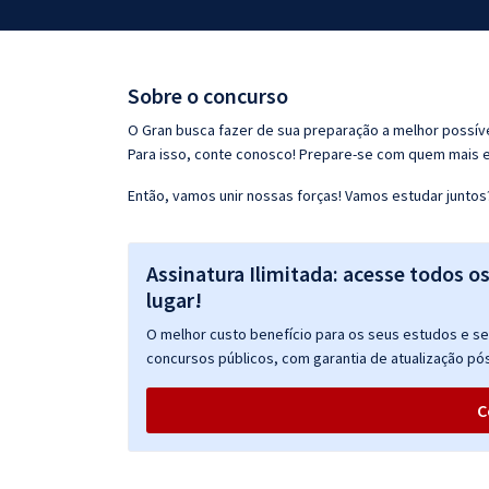
Pós
Graduação
Sobre o concurso
OAB
O Gran busca fazer de sua preparação a melhor possíve
Para isso, conte conosco! Prepare-se com quem mais 
Mentorias
Então, vamos unir nossas forças! Vamos estudar juntos
Questões grátis
Assinatura Ilimitada: acesse todos o
Conteúdo gratuito
lugar!
Blog
O melhor custo benefício para os seus estudos e seu
Aprovados
concursos públicos, com garantia de atualização pós
C
Atendimento