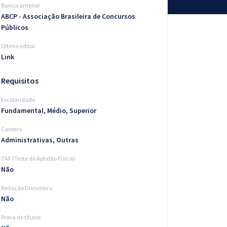
Banca anterior
ABCP - Associação Brasileira de Concursos
Públicos
Último edital
Link
Requisitos
Escolaridade
Fundamental, Médio, Superior
Carreira
Administrativas, Outras
TAF (Teste de Aptidão Física)
Não
Redação Discursiva
Não
Prova de títulos