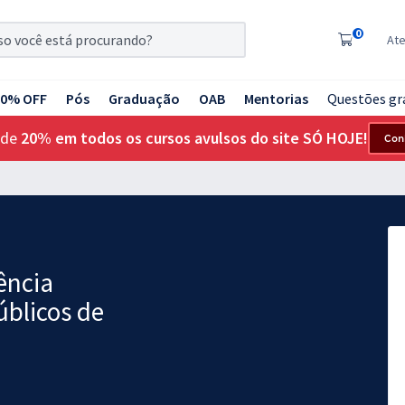
0
At
20% OFF
Pós
Graduação
OAB
Mentorias
Questões gr
 de
20% em todos os cursos avulsos do site SÓ HOJE!
Con
ência
úblicos de