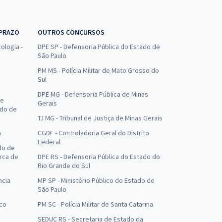
 PRAZO
OUTROS CONCURSOS
ologia -
DPE SP - Defensoria Pública do Estado de
São Paulo
PM MS - Polícia Militar de Mato Grosso do
Sul
DPE MG - Defensoria Pública de Minas
de
Gerais
ado de
TJ MG - Tribunal de Justiça de Minas Gerais
a
CGDF - Controladoria Geral do Distrito
Federal
do de
arca de
DPE RS - Defensoria Pública do Estado do
Rio Grande do Sul
ncia
MP SP - Ministério Público do Estado de
São Paulo
uco
PM SC - Polícia Militar de Santa Catarina
SEDUC RS - Secretaria de Estado da