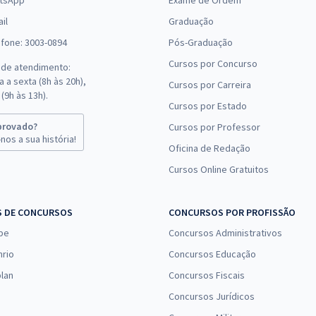
tsApp
Exame de Ordem
il
Graduação
efone: 3003-0894
Pós-Graduação
Cursos por Concurso
 de atendimento:
 a sexta (8h às 20h),
Cursos por Carreira
(9h às 13h).
Cursos por Estado
provado?
Cursos por Professor
nos a sua história!
Oficina de Redação
Cursos Online Gratuitos
S DE CONCURSOS
CONCURSOS POR PROFISSÃO
pe
Concursos Administrativos
nrio
Concursos Educação
lan
Concursos Fiscais
Concursos Jurídicos