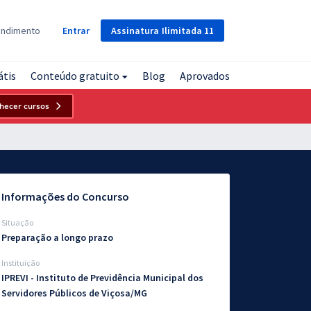
Assinatura
Ilimitada
11
endimento
Entrar
átis
Conteúdo gratuito
Blog
Aprovados
hecer cursos
Informações do Concurso
Situação
Preparação a longo prazo
Instituição
IPREVI - Instituto de Previdência Municipal dos
Servidores Públicos de Viçosa/MG