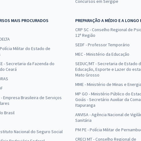
Concursos em Sergipe
RSOS MAIS PROCURADOS
PREPARAÇÃO A MÉDIO E A LONGO
CRP SC - Conselho Regional de Psic
12ª Região
 DELTA
SEDF - Professor Temporário
Polícia Militar do Estado de
s
MEC - Ministério da Educação
E - Secretaria da Fazenda do
SEDUC/MT - Secretaria de Estado 
 do Ceará
Educação, Esporte e Lazer do est
Mato Grosso
BRAS
MME - Ministério de Minas e Energi
DF
MP GO - Ministério Público do Esta
- Empresa Brasileira de Serviços
Goiás - Secretário Auxiliar da Com
lares
Itapuranga
o Brasil
ANVISA - Agência Nacional de Vigilâ
Sanitária
PM PE - Polícia Militar de Pernamb
Instituto Nacional do Seguro Social
CRECI MT - Conselho Regional de