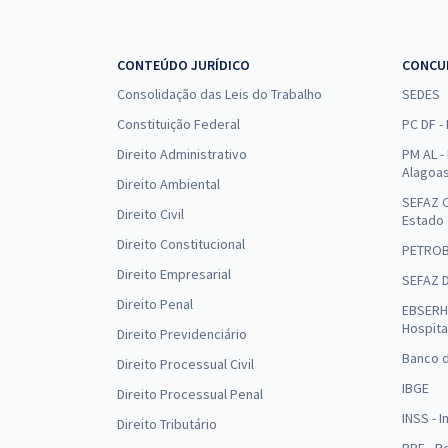
CONTEÚDO JURÍDICO
CONCU
Consolidação das Leis do Trabalho
SEDES
Constituição Federal
PC DF -
Direito Administrativo
PM AL - 
Alagoa
Direito Ambiental
SEFAZ C
Direito Civil
Estado
Direito Constitucional
PETRO
Direito Empresarial
SEFAZ 
Direito Penal
EBSERH 
Hospita
Direito Previdenciário
Banco d
Direito Processual Civil
IBGE
Direito Processual Penal
INSS - 
Direito Tributário