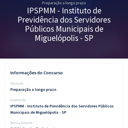
Preparação a longo prazo
Pós
IPSPMM - Instituto de
Graduação
Previdência dos Servidores
Públicos Municipais de
OAB
Miguelópolis - SP
Mentorias
Questões grátis
Conteúdo gratuito
Informações do Concurso
Blog
Situação
Preparação a longo prazo
Aprovados
Instituição
IPSPMM - Instituto de Previdência dos Servidores Públicos
Atendimento
Municipais de Miguelópolis - SP
Banca anterior