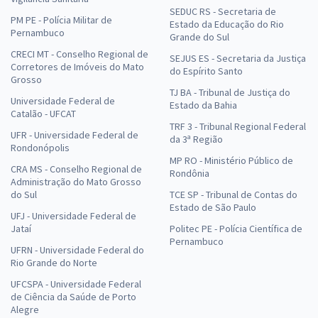
SEDUC RS - Secretaria de
PM PE - Polícia Militar de
Estado da Educação do Rio
Pernambuco
Grande do Sul
CRECI MT - Conselho Regional de
SEJUS ES - Secretaria da Justiça
Corretores de Imóveis do Mato
do Espírito Santo
Grosso
TJ BA - Tribunal de Justiça do
Universidade Federal de
Estado da Bahia
Catalão - UFCAT
TRF 3 - Tribunal Regional Federal
UFR - Universidade Federal de
da 3ª Região
Rondonópolis
MP RO - Ministério Público de
CRA MS - Conselho Regional de
Rondônia
Administração do Mato Grosso
do Sul
TCE SP - Tribunal de Contas do
Estado de São Paulo
UFJ - Universidade Federal de
Jataí
Politec PE - Polícia Científica de
Pernambuco
UFRN - Universidade Federal do
Rio Grande do Norte
UFCSPA - Universidade Federal
de Ciência da Saúde de Porto
Alegre