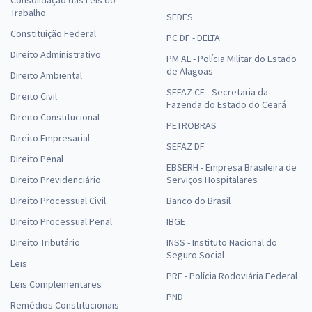
Consolidação das Leis do
Trabalho
SEDES
Constituição Federal
PC DF - DELTA
Direito Administrativo
PM AL - Polícia Militar do Estado
de Alagoas
Direito Ambiental
SEFAZ CE - Secretaria da
Direito Civil
Fazenda do Estado do Ceará
Direito Constitucional
PETROBRAS
Direito Empresarial
SEFAZ DF
Direito Penal
EBSERH - Empresa Brasileira de
Direito Previdenciário
Serviços Hospitalares
Direito Processual Civil
Banco do Brasil
Direito Processual Penal
IBGE
Direito Tributário
INSS - Instituto Nacional do
Seguro Social
Leis
PRF - Polícia Rodoviária Federal
Leis Complementares
PND
Remédios Constitucionais