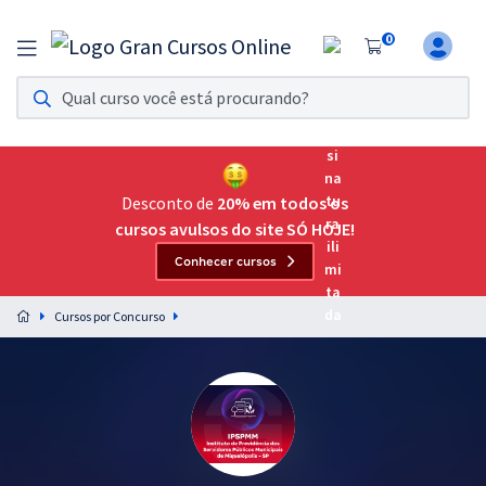
0
Assinatura Ilimitada 11
Acesso a todos os cursos. Teste grátis por 7 dias!
Assinatura OAB Até Passar
Acesso ilimitado a toda preparação para o Exame da
Desconto de
20% em todos os
Ordem, até você passar!
cursos avulsos do site SÓ HOJE!
Conhecer cursos
Residências Multiprofissionais
Preparação completa e intensiva para as principais
Cursos por Concurso
residências em saúde do Brasil
Concursos
Assinatura Ilimitada
Cursos 20% OFF