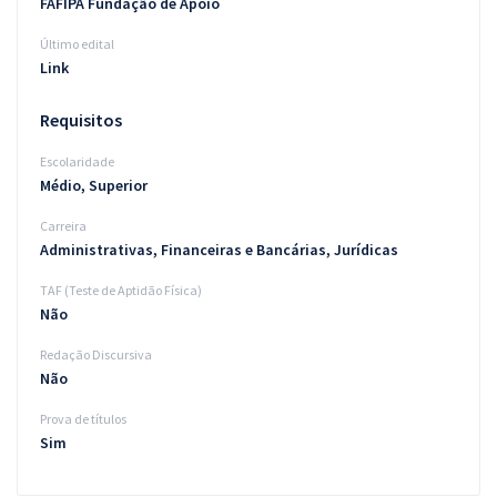
FAFIPA Fundação de Apoio
Último edital
Link
Requisitos
Escolaridade
Médio, Superior
Carreira
Administrativas, Financeiras e Bancárias, Jurídicas
TAF (Teste de Aptidão Física)
Não
Redação Discursiva
Não
Prova de títulos
Sim