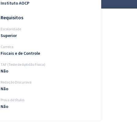
Instituto AOCP
Requisitos
Escolaridade
Superior
Carreira
Fiscais e de Controle
TAF (Teste de Aptidão Física)
Não
Redação Discursiva
Não
Prova de títulos
Não