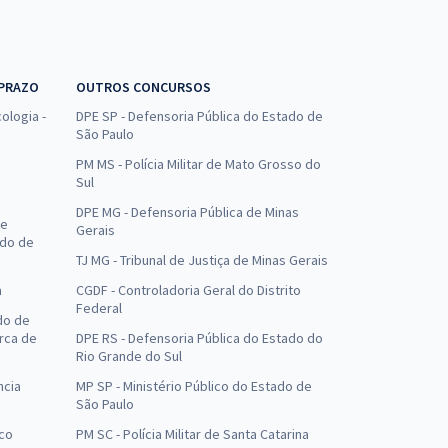
 PRAZO
OUTROS CONCURSOS
ologia -
DPE SP - Defensoria Pública do Estado de
São Paulo
PM MS - Polícia Militar de Mato Grosso do
Sul
DPE MG - Defensoria Pública de Minas
de
Gerais
ado de
TJ MG - Tribunal de Justiça de Minas Gerais
a
CGDF - Controladoria Geral do Distrito
Federal
do de
arca de
DPE RS - Defensoria Pública do Estado do
Rio Grande do Sul
ncia
MP SP - Ministério Público do Estado de
São Paulo
uco
PM SC - Polícia Militar de Santa Catarina