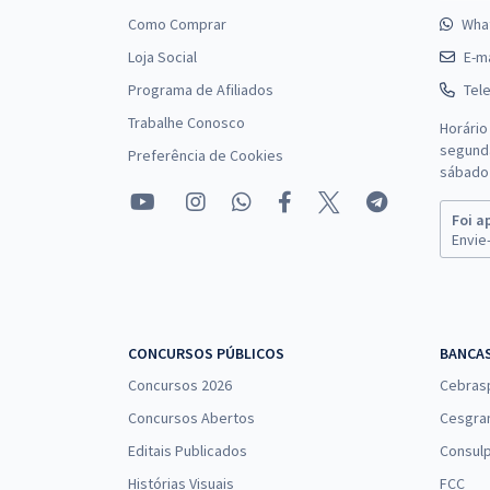
Como Comprar
Wha
Loja Social
E-ma
Programa de Afiliados
Tel
Trabalhe Conosco
Horário
segunda
Preferência de Cookies
sábado 
Foi a
Envie-
CONCURSOS PÚBLICOS
BANCA
Concursos 2026
Cebras
Concursos Abertos
Cesgra
Editais Publicados
Consulp
Histórias Visuais
FCC