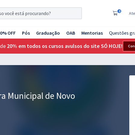
0
At
20% OFF
Pós
Graduação
OAB
Mentorias
Questões gr
 de
20% em todos os cursos avulsos do site SÓ HOJE!
Con
ura Municipal de Novo