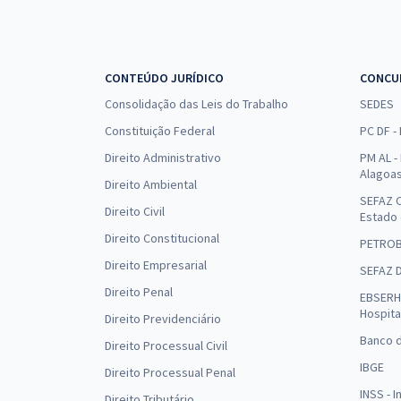
CONTEÚDO JURÍDICO
CONCU
Consolidação das Leis do Trabalho
SEDES
Constituição Federal
PC DF -
Direito Administrativo
PM AL - 
Alagoa
Direito Ambiental
SEFAZ C
Direito Civil
Estado
Direito Constitucional
PETRO
Direito Empresarial
SEFAZ 
Direito Penal
EBSERH 
Hospita
Direito Previdenciário
Banco d
Direito Processual Civil
IBGE
Direito Processual Penal
INSS - 
Direito Tributário