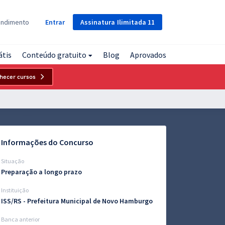
Assinatura
Ilimitada
11
endimento
Entrar
átis
Conteúdo gratuito
Blog
Aprovados
hecer cursos
Informações do Concurso
Situação
Preparação a longo prazo
Instituição
ISS/RS - Prefeitura Municipal de Novo Hamburgo
Banca anterior