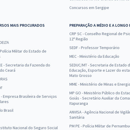
Concursos em Sergipe
RSOS MAIS PROCURADOS
PREPARAÇÃO A MÉDIO E A LONGO
CRP SC - Conselho Regional de Psic
12ª Região
 DELTA
SEDF - Professor Temporário
Polícia Militar do Estado de
s
MEC - Ministério da Educação
E - Secretaria da Fazenda do
SEDUC/MT - Secretaria de Estado 
 do Ceará
Educação, Esporte e Lazer do est
Mato Grosso
BRAS
MME - Ministério de Minas e Energi
DF
MP GO - Ministério Público do Esta
- Empresa Brasileira de Serviços
Goiás - Secretário Auxiliar da Com
lares
Itapuranga
o Brasil
ANVISA - Agência Nacional de Vigilâ
Sanitária
PM PE - Polícia Militar de Pernamb
Instituto Nacional do Seguro Social