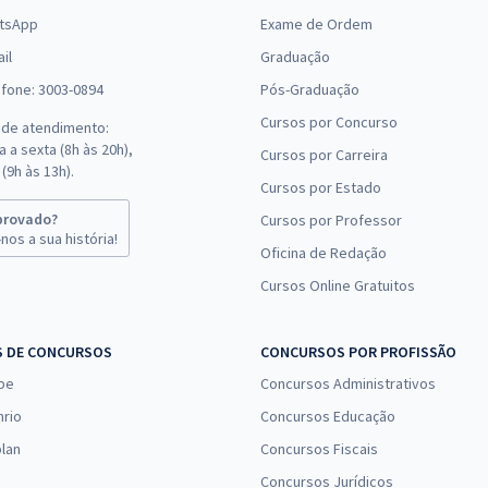
tsApp
Exame de Ordem
il
Graduação
efone: 3003-0894
Pós-Graduação
Cursos por Concurso
 de atendimento:
 a sexta (8h às 20h),
Cursos por Carreira
(9h às 13h).
Cursos por Estado
provado?
Cursos por Professor
nos a sua história!
Oficina de Redação
Cursos Online Gratuitos
S DE CONCURSOS
CONCURSOS POR PROFISSÃO
pe
Concursos Administrativos
nrio
Concursos Educação
lan
Concursos Fiscais
Concursos Jurídicos