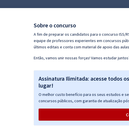
Pós
Graduação
Sobre o concurso
OAB
A fim de preparar os candidatos para o concurso ISS/R
equipe de professores experientes em concursos públi
Mentorias
últimos editais e conta com material de apoio das aula
Então, vamos unir nossas forças! Vamos estudar juntos
Questões grátis
Conteúdo gratuito
Assinatura Ilimitada: acesse todos o
Blog
lugar!
Aprovados
O melhor custo benefício para os seus estudos e seu
concursos públicos, com garantia de atualização pós
Atendimento
C