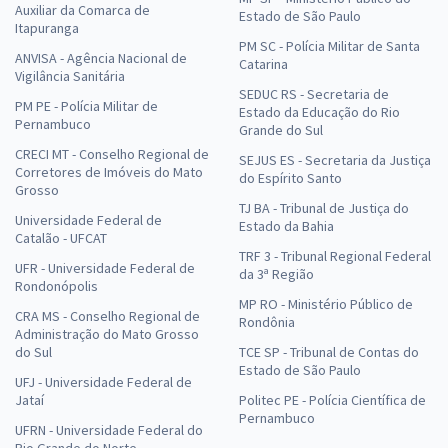
Auxiliar da Comarca de
Estado de São Paulo
Itapuranga
PM SC - Polícia Militar de Santa
ANVISA - Agência Nacional de
Catarina
Vigilância Sanitária
SEDUC RS - Secretaria de
PM PE - Polícia Militar de
Estado da Educação do Rio
Pernambuco
Grande do Sul
CRECI MT - Conselho Regional de
SEJUS ES - Secretaria da Justiça
Corretores de Imóveis do Mato
do Espírito Santo
Grosso
TJ BA - Tribunal de Justiça do
Universidade Federal de
Estado da Bahia
Catalão - UFCAT
TRF 3 - Tribunal Regional Federal
UFR - Universidade Federal de
da 3ª Região
Rondonópolis
MP RO - Ministério Público de
CRA MS - Conselho Regional de
Rondônia
Administração do Mato Grosso
do Sul
TCE SP - Tribunal de Contas do
Estado de São Paulo
UFJ - Universidade Federal de
Jataí
Politec PE - Polícia Científica de
Pernambuco
UFRN - Universidade Federal do