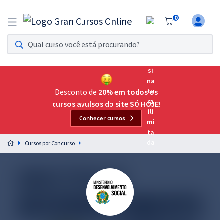
0
Assinatura Ilimitada 11
Acesso a todos os cursos. Teste grátis por 7 dias!
Assinatura OAB Até Passar
Acesso ilimitado a toda preparação para o Exame da
Desconto de
20% em todos os
Ordem, até você passar!
cursos avulsos do site SÓ HOJE!
Conhecer cursos
Residências Multiprofissionais
Preparação completa e intensiva para as principais
Cursos por Concurso
residências em saúde do Brasil
Concursos
Assinatura Ilimitada
Cursos 20% OFF