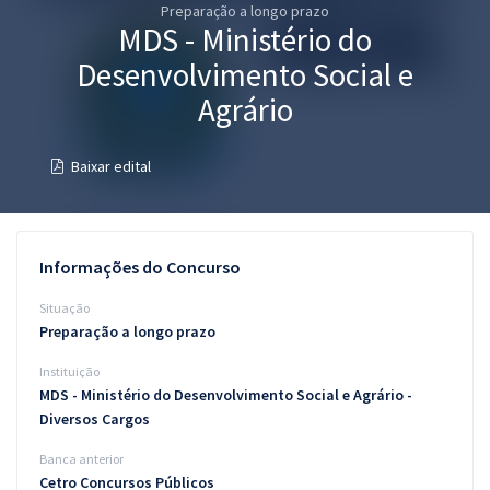
Preparação a longo prazo
Pós
MDS - Ministério do
Graduação
Desenvolvimento Social e
Agrário
OAB
Baixar edital
Mentorias
Questões grátis
Informações do Concurso
Conteúdo gratuito
Situação
Blog
Preparação a longo prazo
Aprovados
Instituição
MDS - Ministério do Desenvolvimento Social e Agrário -
Atendimento
Diversos Cargos
Banca anterior
Cetro Concursos Públicos