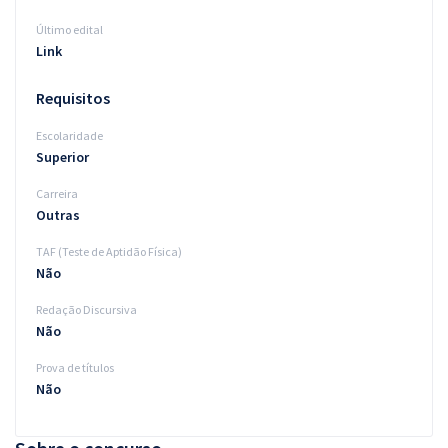
Último edital
Link
Requisitos
Escolaridade
Superior
Carreira
Outras
TAF (Teste de Aptidão Física)
Não
Redação Discursiva
Não
Prova de títulos
Não