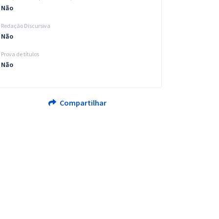
Não
Redação Discursiva
Não
Prova de títulos
Não
Compartilhar