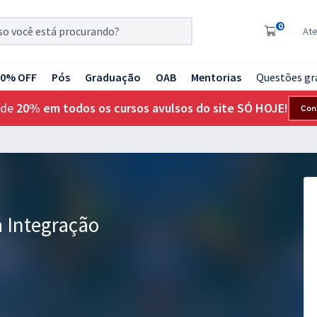
0
At
20% OFF
Pós
Graduação
OAB
Mentorias
Questões gr
 de
20% em todos os cursos avulsos do site SÓ HOJE!
Con
a Integração