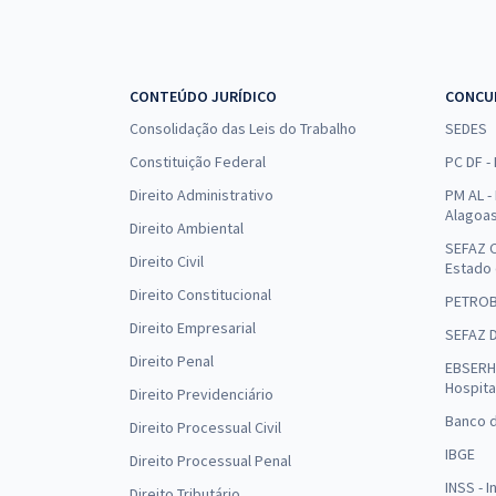
CONTEÚDO JURÍDICO
CONCU
Consolidação das Leis do Trabalho
SEDES
Constituição Federal
PC DF -
Direito Administrativo
PM AL - 
Alagoa
Direito Ambiental
SEFAZ C
Direito Civil
Estado
Direito Constitucional
PETRO
Direito Empresarial
SEFAZ 
Direito Penal
EBSERH 
Hospita
Direito Previdenciário
Banco d
Direito Processual Civil
IBGE
Direito Processual Penal
INSS - 
Direito Tributário