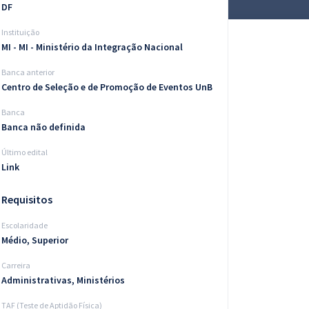
DF
Instituição
MI - MI - Ministério da Integração Nacional
Banca anterior
Centro de Seleção e de Promoção de Eventos UnB
Banca
Banca não definida
Último edital
Link
Requisitos
Escolaridade
Médio, Superior
Carreira
Administrativas, Ministérios
TAF (Teste de Aptidão Física)