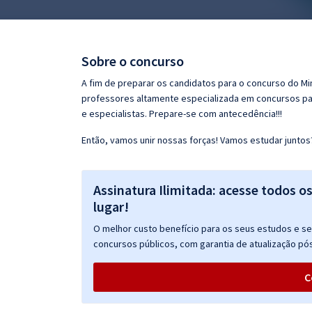
Pós
Graduação
Sobre o concurso
OAB
A fim de preparar os candidatos para o concurso do Min
professores altamente especializada em concursos par
Mentorias
e especialistas. Prepare-se com antecedência!!!
Então, vamos unir nossas forças! Vamos estudar juntos
Questões grátis
Conteúdo gratuito
Assinatura Ilimitada: acesse todos o
Blog
lugar!
Aprovados
O melhor custo benefício para os seus estudos e seu
concursos públicos, com garantia de atualização pós
Atendimento
C