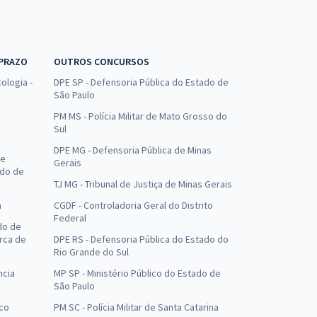
 PRAZO
OUTROS CONCURSOS
ologia -
DPE SP - Defensoria Pública do Estado de
São Paulo
PM MS - Polícia Militar de Mato Grosso do
Sul
DPE MG - Defensoria Pública de Minas
de
Gerais
ado de
TJ MG - Tribunal de Justiça de Minas Gerais
a
CGDF - Controladoria Geral do Distrito
Federal
do de
arca de
DPE RS - Defensoria Pública do Estado do
Rio Grande do Sul
ncia
MP SP - Ministério Público do Estado de
São Paulo
uco
PM SC - Polícia Militar de Santa Catarina