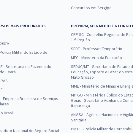
Concursos em Sergipe
RSOS MAIS PROCURADOS
PREPARAÇÃO A MÉDIO E A LONGO
CRP SC - Conselho Regional de Psic
12ª Região
 DELTA
SEDF - Professor Temporário
Polícia Militar do Estado de
s
MEC - Ministério da Educação
E - Secretaria da Fazenda do
SEDUC/MT - Secretaria de Estado 
 do Ceará
Educação, Esporte e Lazer do est
Mato Grosso
BRAS
MME - Ministério de Minas e Energi
DF
MP GO - Ministério Público do Esta
- Empresa Brasileira de Serviços
Goiás - Secretário Auxiliar da Com
lares
Itapuranga
o Brasil
ANVISA - Agência Nacional de Vigilâ
Sanitária
PM PE - Polícia Militar de Pernamb
Instituto Nacional do Seguro Social