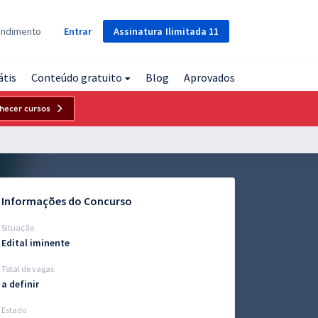
Assinatura
Ilimitada
11
endimento
Entrar
átis
Conteúdo gratuito
Blog
Aprovados
hecer cursos
Informações do Concurso
Situação
Edital iminente
Total de vagas
a definir
Estado