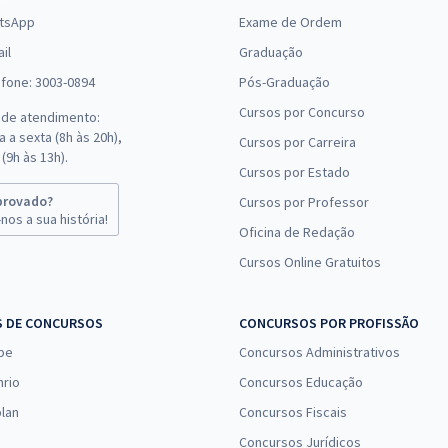
tsApp
Exame de Ordem
il
Graduação
efone: 3003-0894
Pós-Graduação
Cursos por Concurso
 de atendimento:
 a sexta (8h às 20h),
Cursos por Carreira
(9h às 13h).
Cursos por Estado
provado?
Cursos por Professor
nos a sua história!
Oficina de Redação
Cursos Online Gratuitos
S DE CONCURSOS
CONCURSOS POR PROFISSÃO
pe
Concursos Administrativos
nrio
Concursos Educação
lan
Concursos Fiscais
Concursos Jurídicos