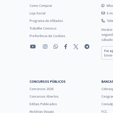
Como Comprar
Wha
Loja Social
E-ma
Programa de Afiliados
Tel
Trabalhe Conosco
Horário
segunda
Preferência de Cookies
sábado 
Foi a
Envie-
CONCURSOS PÚBLICOS
BANCA
Concursos 2026
Cebras
Concursos Abertos
Cesgra
Editais Publicados
Consulp
Histórias Visuais
FCC