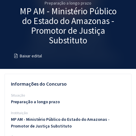
Preparação a longo prazo
Pós
MP AM - Ministério Público
Graduação
do Estado do Amazonas -
Promotor de Justiça
OAB
Substituto
Mentorias
Baixar edital
Questões grátis
Conteúdo gratuito
Informações do Concurso
Blog
Situação
Aprovados
Preparação a longo prazo
Instituição
Atendimento
MP AM - Ministério Público do Estado do Amazonas -
Promotor de Justiça Substituto