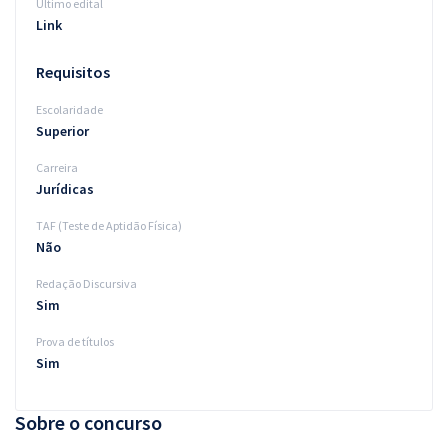
Último edital
Link
Requisitos
Escolaridade
Superior
Carreira
Jurídicas
TAF (Teste de Aptidão Física)
Não
Redação Discursiva
Sim
Prova de títulos
Sim
Sobre o concurso