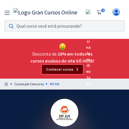
0
Assinatura Ilimitada 11
Acesso a todos os cursos. Teste grátis por 7 dias!
Assinatura OAB Até Passar
Acesso ilimitado a toda preparação para o Exame da
Desconto de
20% em todos os
Ordem, até você passar!
cursos avulsos do site SÓ HOJE!
Conhecer cursos
Residências Multiprofissionais
Preparação completa e intensiva para as principais
Cursos por Concurso
MP AM
residências em saúde do Brasil
Concursos
Assinatura Ilimitada
Cursos 20% OFF