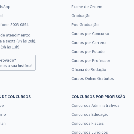
tsApp
Exame de Ordem
il
Graduação
efone: 3003-0894
Pós-Graduação
Cursos por Concurso
 de atendimento:
 a sexta (8h às 20h),
Cursos por Carreira
(9h às 13h).
Cursos por Estado
provado?
Cursos por Professor
nos a sua história!
Oficina de Redação
Cursos Online Gratuitos
S DE CONCURSOS
CONCURSOS POR PROFISSÃO
pe
Concursos Administrativos
nrio
Concursos Educação
lan
Concursos Fiscais
Concursos Jurídicos