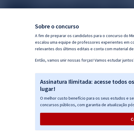
Pós
Graduação
Sobre o concurso
OAB
A fim de preparar os candidatos para o concurso do Mi
escalou uma equipe de professores experientes em con
Mentorias
relevantes dos últimos editais e conta com material d
Então, vamos unir nossas forças! Vamos estudar juntos
Questões grátis
Conteúdo gratuito
Assinatura Ilimitada: acesse todos o
Blog
lugar!
Aprovados
O melhor custo benefício para os seus estudos e seu
concursos públicos, com garantia de atualização pós
Atendimento
C