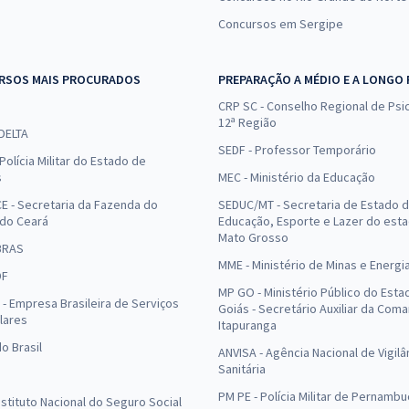
Concursos em Sergipe
RSOS MAIS PROCURADOS
PREPARAÇÃO A MÉDIO E A LONGO
CRP SC - Conselho Regional de Psic
12ª Região
 DELTA
SEDF - Professor Temporário
Polícia Militar do Estado de
s
MEC - Ministério da Educação
E - Secretaria da Fazenda do
SEDUC/MT - Secretaria de Estado 
 do Ceará
Educação, Esporte e Lazer do est
Mato Grosso
BRAS
MME - Ministério de Minas e Energi
DF
MP GO - Ministério Público do Esta
- Empresa Brasileira de Serviços
Goiás - Secretário Auxiliar da Com
lares
Itapuranga
o Brasil
ANVISA - Agência Nacional de Vigilâ
Sanitária
PM PE - Polícia Militar de Pernamb
Instituto Nacional do Seguro Social