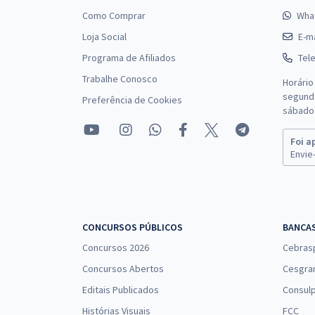
Como Comprar
Wha
Loja Social
E-ma
Programa de Afiliados
Tel
Trabalhe Conosco
Horário
segunda
Preferência de Cookies
sábado 
Foi a
Envie-
CONCURSOS PÚBLICOS
BANCA
Concursos 2026
Cebras
Concursos Abertos
Cesgra
Editais Publicados
Consulp
Histórias Visuais
FCC