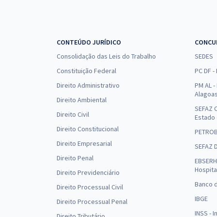
CONTEÚDO JURÍDICO
CONCU
Consolidação das Leis do Trabalho
SEDES
Constituição Federal
PC DF -
Direito Administrativo
PM AL - 
Alagoa
Direito Ambiental
SEFAZ C
Direito Civil
Estado
Direito Constitucional
PETRO
Direito Empresarial
SEFAZ 
Direito Penal
EBSERH 
Hospita
Direito Previdenciário
Banco d
Direito Processual Civil
IBGE
Direito Processual Penal
INSS - 
Direito Tributário