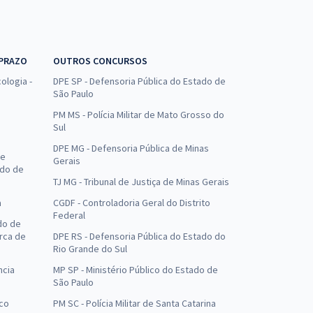
 PRAZO
OUTROS CONCURSOS
ologia -
DPE SP - Defensoria Pública do Estado de
São Paulo
PM MS - Polícia Militar de Mato Grosso do
Sul
DPE MG - Defensoria Pública de Minas
de
Gerais
ado de
TJ MG - Tribunal de Justiça de Minas Gerais
a
CGDF - Controladoria Geral do Distrito
Federal
do de
arca de
DPE RS - Defensoria Pública do Estado do
Rio Grande do Sul
ncia
MP SP - Ministério Público do Estado de
São Paulo
uco
PM SC - Polícia Militar de Santa Catarina