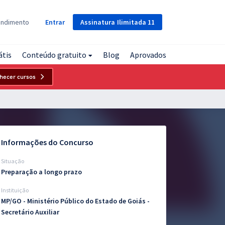
Assinatura
Ilimitada
11
endimento
Entrar
átis
Conteúdo gratuito
Blog
Aprovados
hecer cursos
Informações do Concurso
Situação
Preparação a longo prazo
Instituição
MP/GO - Ministério Público do Estado de Goiás -
Secretário Auxiliar