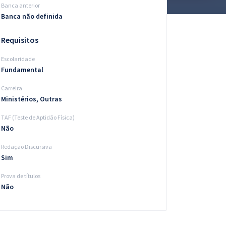
Banca anterior
Banca não definida
Requisitos
Escolaridade
Fundamental
Carreira
Ministérios, Outras
TAF (Teste de Aptidão Física)
Não
Redação Discursiva
Sim
Prova de títulos
Não