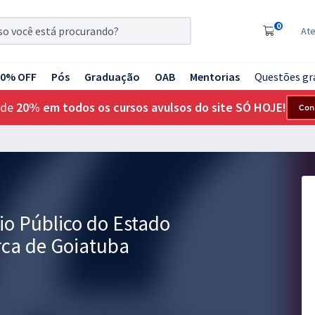
0
At
20% OFF
Pós
Graduação
OAB
Mentorias
Questões gr
 de
20% em todos os cursos avulsos do site SÓ HOJE!
Con
io Público do Estado
rca de Goiatuba