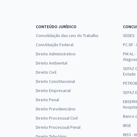
CONTEÚDO JURÍDICO
CONCU
Consolidação das Leis do Trabalho
SEDES
Constituição Federal
PC DF -
Direito Administrativo
PM AL - 
Alagoa
Direito Ambiental
SEFAZ C
Direito Civil
Estado
Direito Constitucional
PETRO
Direito Empresarial
SEFAZ 
Direito Penal
EBSERH 
Hospita
Direito Previdenciário
Banco d
Direito Processual Civil
IBGE
Direito Processual Penal
INSS - 
Direito Tributário