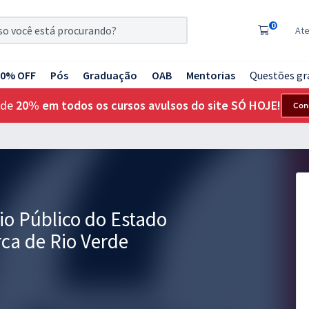
0
At
20% OFF
Pós
Graduação
OAB
Mentorias
Questões gr
 de
20% em todos os cursos avulsos do site SÓ HOJE!
Con
io Público do Estado
ca de Rio Verde