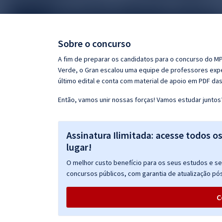
Pós
Graduação
Sobre o concurso
OAB
A fim de preparar os candidatos para o concurso do MP
Verde, o Gran escalou uma equipe de professores expe
Mentorias
último edital e conta com material de apoio em PDF da
Então, vamos unir nossas forças! Vamos estudar juntos
Questões grátis
Conteúdo gratuito
Assinatura Ilimitada: acesse todos o
Blog
lugar!
Aprovados
O melhor custo benefício para os seus estudos e seu
concursos públicos, com garantia de atualização pós
Atendimento
C