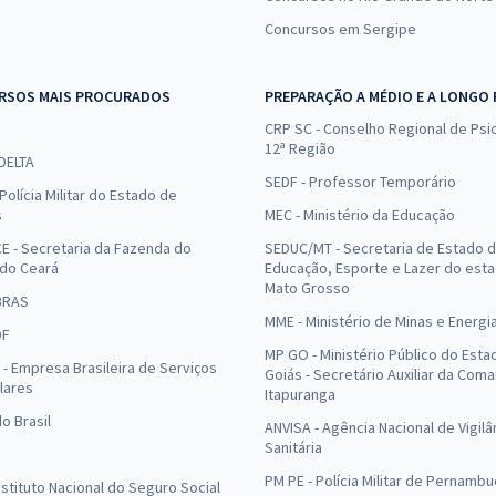
Concursos em Sergipe
RSOS MAIS PROCURADOS
PREPARAÇÃO A MÉDIO E A LONGO
CRP SC - Conselho Regional de Psic
12ª Região
 DELTA
SEDF - Professor Temporário
Polícia Militar do Estado de
s
MEC - Ministério da Educação
E - Secretaria da Fazenda do
SEDUC/MT - Secretaria de Estado 
 do Ceará
Educação, Esporte e Lazer do est
Mato Grosso
BRAS
MME - Ministério de Minas e Energi
DF
MP GO - Ministério Público do Esta
- Empresa Brasileira de Serviços
Goiás - Secretário Auxiliar da Com
lares
Itapuranga
o Brasil
ANVISA - Agência Nacional de Vigilâ
Sanitária
PM PE - Polícia Militar de Pernamb
Instituto Nacional do Seguro Social