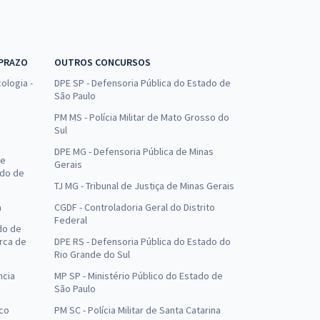
 PRAZO
OUTROS CONCURSOS
ologia -
DPE SP - Defensoria Pública do Estado de
São Paulo
PM MS - Polícia Militar de Mato Grosso do
Sul
DPE MG - Defensoria Pública de Minas
de
Gerais
ado de
TJ MG - Tribunal de Justiça de Minas Gerais
a
CGDF - Controladoria Geral do Distrito
Federal
do de
arca de
DPE RS - Defensoria Pública do Estado do
Rio Grande do Sul
ncia
MP SP - Ministério Público do Estado de
São Paulo
uco
PM SC - Polícia Militar de Santa Catarina