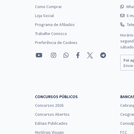
Como Comprar
Wha
Loja Social
E-ma
Programa de Afiliados
Tel
Trabalhe Conosco
Horário
segunda
Preferência de Cookies
sábado 
Foi a
Envie-
CONCURSOS PÚBLICOS
BANCA
Concursos 2026
Cebras
Concursos Abertos
Cesgra
Editais Publicados
Consulp
Histórias Visuais
FCC