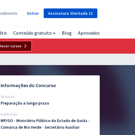
Assinatura
Ilimitada
11
endimento
Entrar
átis
Conteúdo gratuito
Blog
Aprovados
hecer cursos
Informações do Concurso
Situação
Preparação a longo prazo
Instituição
MP/GO - Ministério Público do Estado de Goiás -
Comarca de Rio Verde - Secretário Auxiliar