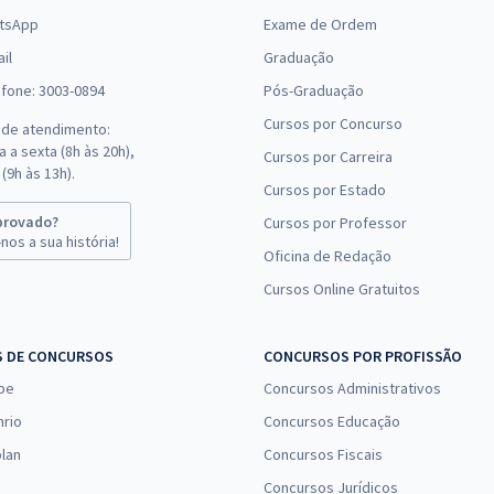
tsApp
Exame de Ordem
il
Graduação
efone: 3003-0894
Pós-Graduação
Cursos por Concurso
 de atendimento:
 a sexta (8h às 20h),
Cursos por Carreira
(9h às 13h).
Cursos por Estado
provado?
Cursos por Professor
nos a sua história!
Oficina de Redação
Cursos Online Gratuitos
S DE CONCURSOS
CONCURSOS POR PROFISSÃO
pe
Concursos Administrativos
nrio
Concursos Educação
lan
Concursos Fiscais
Concursos Jurídicos