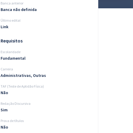
Banca anterior
Banca não definida
Último edital
Link
Requisitos
Escolaridade
Fundamental
Carreira
Administrativas, Outras
TAF (Teste de Aptidão Física)
Não
Redação Discursiva
Sim
Prova de títulos
Não