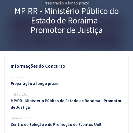
Preparação a longo prazo
Pós
MP RR - Ministério Público do
Graduação
Estado de Roraima -
Promotor de Justiça
OAB
Mentorias
Questões grátis
Informações do Concurso
Conteúdo gratuito
Situação
Preparação a longo prazo
Blog
Instituição
Aprovados
MP/RR - Ministério Público do Estado de Roraima - Promotor
de Justiça
Atendimento
Banca anterior
Centro de Seleção e de Promoção de Eventos UnB