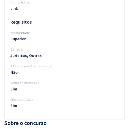
Último edital
Link
Requisitos
Escolaridade
Superior
Carreira
Jurídicas, Outras
TAF (Teste de Aptidão Física)
Não
Redação Discursiva
Sim
Prova de títulos
Sim
Sobre o concurso