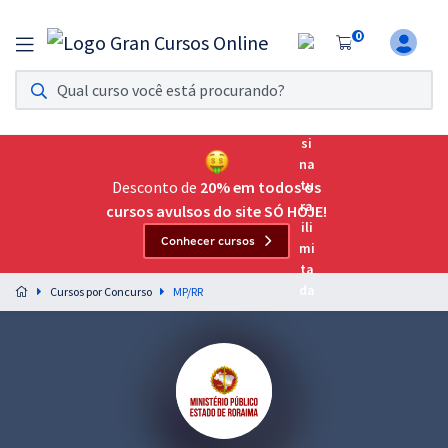
0
Assinatura Ilimitada 11
Acesso a todos os cursos. Teste grátis por 7 dias!
Assinatura OAB Até Passar
Acesso ilimitado a toda preparação para o Exame da
Desconto de
20% em todos os
Ordem, até você passar!
cursos avulsos do site SÓ HOJE!
Conhecer cursos
Residências Multiprofissionais
Preparação completa e intensiva para as principais
Cursos por Concurso
MP/RR
residências em saúde do Brasil
Concursos
Assinatura Ilimitada
Cursos 20% OFF