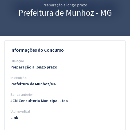
Preparação a longo prazo
Pós
Prefeitura de Munhoz - MG
Graduação
OAB
Mentorias
Informações do Concurso
Questões grátis
Situação
Preparação a longo prazo
Conteúdo gratuito
Instituição
Blog
Prefeitura de Munhoz/MG
Aprovados
Banca anterior
JCM Consultoria Municipal Ltda
Atendimento
Último edital
Link