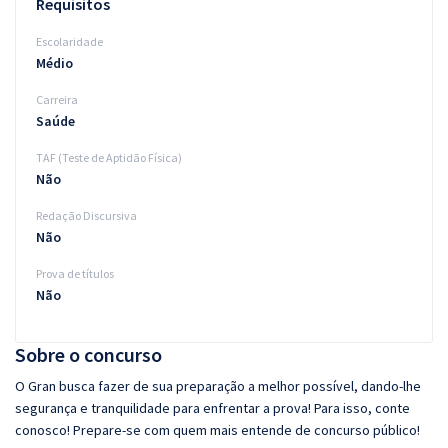
Requisitos
Escolaridade
Médio
Carreira
Saúde
TAF (Teste de Aptidão Física)
Não
Redação Discursiva
Não
Prova de títulos
Não
Sobre o concurso
O Gran busca fazer de sua preparação a melhor possível, dando-lhe
segurança e tranquilidade para enfrentar a prova! Para isso, conte
conosco! Prepare-se com quem mais entende de concurso público!