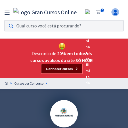
0
Assinatura Ilimitada 11
Acesso a todos os cursos. Teste grátis por 7 dias!
Assinatura OAB Até Passar
Acesso ilimitado a toda preparação para o Exame da
Desconto de
20% em todos os
Ordem, até você passar!
cursos avulsos do site SÓ HOJE!
Conhecer cursos
Residências Multiprofissionais
Preparação completa e intensiva para as principais
Cursos por Concurso
residências em saúde do Brasil
Concursos
Assinatura Ilimitada
Cursos 20% OFF