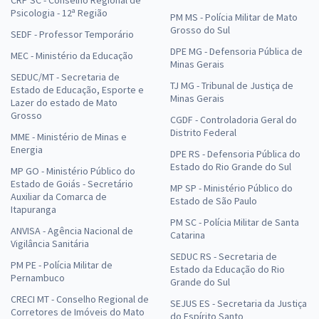
CRP SC - Conselho Regional de
Psicologia - 12ª Região
PM MS - Polícia Militar de Mato
Grosso do Sul
SEDF - Professor Temporário
DPE MG - Defensoria Pública de
MEC - Ministério da Educação
Minas Gerais
SEDUC/MT - Secretaria de
TJ MG - Tribunal de Justiça de
Estado de Educação, Esporte e
Minas Gerais
Lazer do estado de Mato
Grosso
CGDF - Controladoria Geral do
Distrito Federal
MME - Ministério de Minas e
Energia
DPE RS - Defensoria Pública do
Estado do Rio Grande do Sul
MP GO - Ministério Público do
Estado de Goiás - Secretário
MP SP - Ministério Público do
Auxiliar da Comarca de
Estado de São Paulo
Itapuranga
PM SC - Polícia Militar de Santa
ANVISA - Agência Nacional de
Catarina
Vigilância Sanitária
SEDUC RS - Secretaria de
PM PE - Polícia Militar de
Estado da Educação do Rio
Pernambuco
Grande do Sul
CRECI MT - Conselho Regional de
SEJUS ES - Secretaria da Justiça
Corretores de Imóveis do Mato
do Espírito Santo