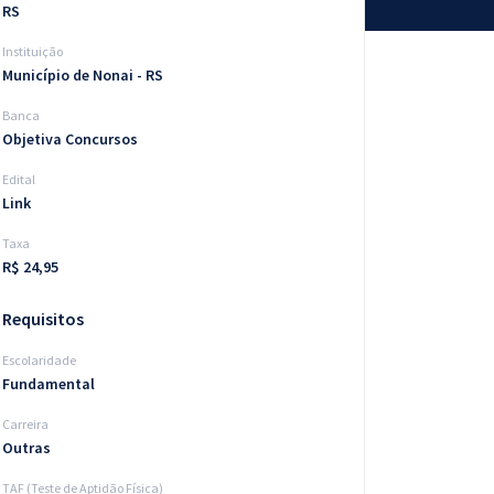
RS
Instituição
Município de Nonai - RS
Banca
Objetiva Concursos
Edital
Link
Taxa
R$ 24,95
Requisitos
Escolaridade
Fundamental
Carreira
Outras
TAF (Teste de Aptidão Física)