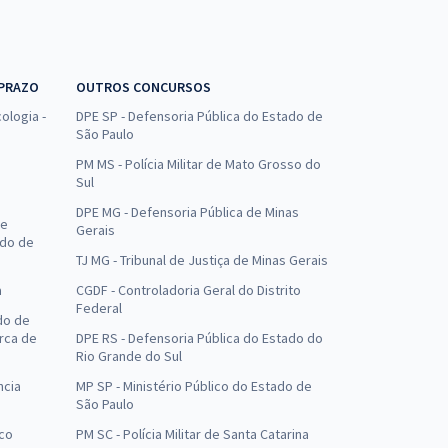
 PRAZO
OUTROS CONCURSOS
ologia -
DPE SP - Defensoria Pública do Estado de
São Paulo
PM MS - Polícia Militar de Mato Grosso do
Sul
DPE MG - Defensoria Pública de Minas
de
Gerais
ado de
TJ MG - Tribunal de Justiça de Minas Gerais
a
CGDF - Controladoria Geral do Distrito
Federal
do de
arca de
DPE RS - Defensoria Pública do Estado do
Rio Grande do Sul
ncia
MP SP - Ministério Público do Estado de
São Paulo
uco
PM SC - Polícia Militar de Santa Catarina