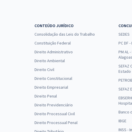
CONTEÚDO JURÍDICO
CONCU
Consolidação das Leis do Trabalho
SEDES
Constituição Federal
PC DF -
Direito Administrativo
PM AL - 
Alagoa
Direito Ambiental
SEFAZ C
Direito Civil
Estado
Direito Constitucional
PETRO
Direito Empresarial
SEFAZ 
Direito Penal
EBSERH 
Hospita
Direito Previdenciário
Banco d
Direito Processual Civil
IBGE
Direito Processual Penal
INSS - 
Direito Tributário