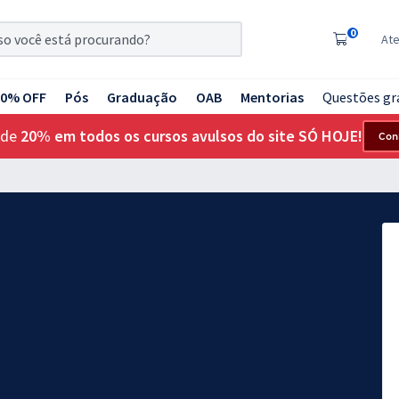
0
At
20% OFF
Pós
Graduação
OAB
Mentorias
Questões gr
 de
20% em todos os cursos avulsos do site SÓ HOJE!
Con