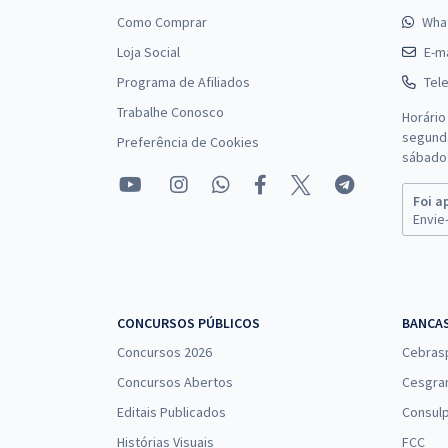
Como Comprar
Wha
Loja Social
E-ma
Programa de Afiliados
Tel
Trabalhe Conosco
Horário
segunda
Preferência de Cookies
sábado 
Foi a
Envie-
CONCURSOS PÚBLICOS
BANCA
Concursos 2026
Cebras
Concursos Abertos
Cesgra
Editais Publicados
Consulp
Histórias Visuais
FCC