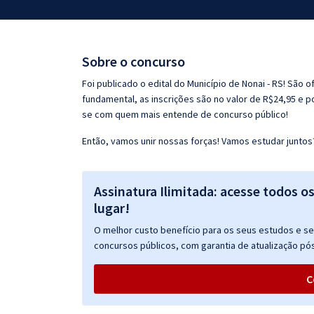
Pós
Graduação
Sobre o concurso
OAB
Foi publicado o edital do Município de Nonai - RS! São 
fundamental, as inscrições são no valor de R$24,95 e p
Mentorias
se com quem mais entende de concurso público!
Então, vamos unir nossas forças! Vamos estudar juntos
Questões grátis
Conteúdo gratuito
Assinatura Ilimitada: acesse todos o
Blog
lugar!
Aprovados
O melhor custo benefício para os seus estudos e seu
concursos públicos, com garantia de atualização pós
Atendimento
C