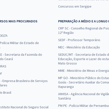
Concursos em Sergipe
RSOS MAIS PROCURADOS
PREPARAÇÃO A MÉDIO E A LONGO
CRP SC - Conselho Regional de Psic
12ª Região
 DELTA
SEDF - Professor Temporário
Polícia Militar do Estado de
s
MEC - Ministério da Educação
E - Secretaria da Fazenda do
SEDUC/MT - Secretaria de Estado 
 do Ceará
Educação, Esporte e Lazer do est
Mato Grosso
BRAS
MME - Ministério de Minas e Energi
DF
MP GO - Ministério Público do Esta
- Empresa Brasileira de Serviços
Goiás - Secretário Auxiliar da Com
lares
Itapuranga
o Brasil
ANVISA - Agência Nacional de Vigilâ
Sanitária
PM PE - Polícia Militar de Pernamb
Instituto Nacional do Seguro Social