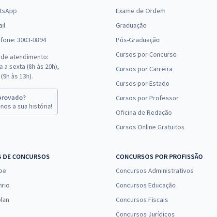
tsApp
Exame de Ordem
il
Graduação
efone: 3003-0894
Pós-Graduação
Cursos por Concurso
 de atendimento:
 a sexta (8h às 20h),
Cursos por Carreira
(9h às 13h).
Cursos por Estado
provado?
Cursos por Professor
nos a sua história!
Oficina de Redação
Cursos Online Gratuitos
S DE CONCURSOS
CONCURSOS POR PROFISSÃO
pe
Concursos Administrativos
nrio
Concursos Educação
lan
Concursos Fiscais
Concursos Jurídicos