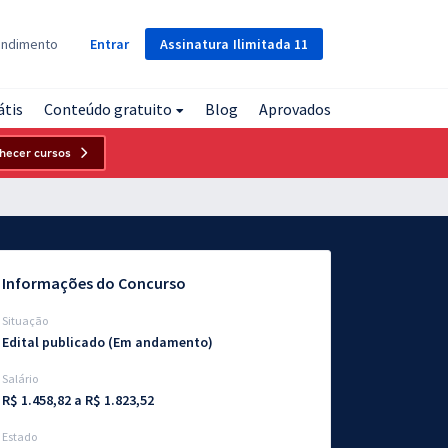
Assinatura
Ilimitada
11
endimento
Entrar
átis
Conteúdo gratuito
Blog
Aprovados
hecer cursos
Informações do Concurso
Situação
Edital publicado (Em andamento)
Salário
R$ 1.458,82 a R$ 1.823,52
Estado