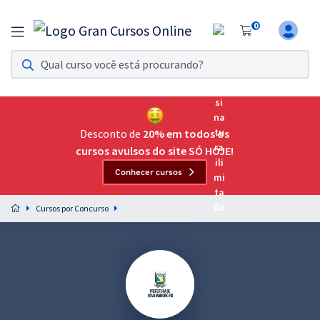
0
Assinatura Ilimitada 11
Acesso a todos os cursos. Teste grátis por 7 dias!
Assinatura OAB Até Passar
Acesso ilimitado a toda preparação para o Exame da
Desconto de
20% em todos os
Ordem, até você passar!
cursos avulsos do site SÓ HOJE!
Conhecer cursos
Residências Multiprofissionais
Preparação completa e intensiva para as principais
Cursos por Concurso
residências em saúde do Brasil
Concursos
Assinatura Ilimitada
Cursos 20% OFF