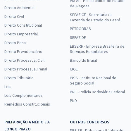
PM AL - Polícia Militar do Estado
de Alagoas
Direito Ambiental
SEFAZ CE - Secretaria da
Direito Civil
Fazenda do Estado do Ceará
Direito Constitucional
PETROBRAS
Direito Empresarial
SEFAZ DF
Direito Penal
EBSERH - Empresa Brasileira de
Direito Previdenciário
Serviços Hospitalares
Direito Processual Civil
Banco do Brasil
Direito Processual Penal
IBGE
Direito Tributário
INSS - Instituto Nacional do
Seguro Social
Leis
PRF - Polícia Rodoviária Federal
Leis Complementares
PND
Remédios Constitucionais
PREPARAÇÃO A MÉDIO E A
OUTROS CONCURSOS
LONGO PRAZO
DPE SP - Defensoria Pública do