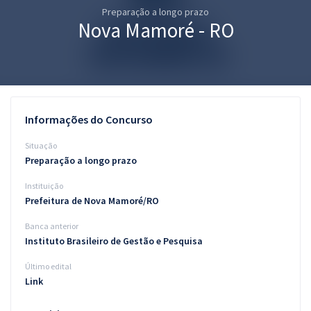
Preparação a longo prazo
Pós
Nova Mamoré - RO
Graduação
OAB
Mentorias
Informações do Concurso
Questões grátis
Situação
Preparação a longo prazo
Conteúdo gratuito
Instituição
Blog
Prefeitura de Nova Mamoré/RO
Aprovados
Banca anterior
Instituto Brasileiro de Gestão e Pesquisa
Atendimento
Último edital
Link