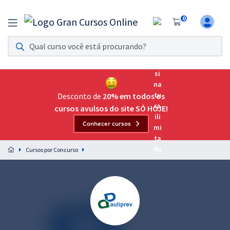
0
Assinatura Ilimitada 11
Acesso a todos os cursos. Teste grátis por 7 dias!
Assinatura OAB Até Passar
Acesso ilimitado a toda preparação para o Exame da
Desconto de
20% em todos os
Ordem, até você passar!
cursos avulsos do site SÓ HOJE!
Conhecer cursos
Residências Multiprofissionais
Preparação completa e intensiva para as principais
Cursos por Concurso
residências em saúde do Brasil
Concursos
Assinatura Ilimitada
Cursos 20% OFF