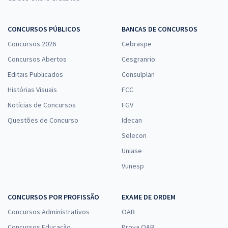
CONCURSOS PÚBLICOS
BANCAS DE CONCURSOS
Concursos 2026
Cebraspe
Concursos Abertos
Cesgranrio
Editais Publicados
Consulplan
Histórias Visuais
FCC
Notícias de Concursos
FGV
Questões de Concurso
Idecan
Selecon
Uniase
Vunesp
CONCURSOS POR PROFISSÃO
EXAME DE ORDEM
Concursos Administrativos
OAB
Concursos Educação
Prova OAB