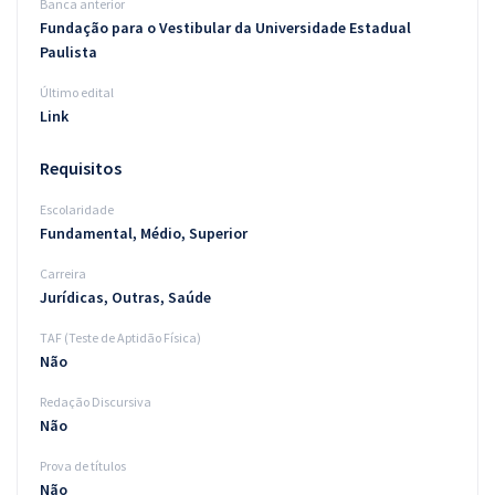
Banca anterior
Fundação para o Vestibular da Universidade Estadual
Paulista
Último edital
Link
Requisitos
Escolaridade
Fundamental, Médio, Superior
Carreira
Jurídicas, Outras, Saúde
TAF (Teste de Aptidão Física)
Não
Redação Discursiva
Não
Prova de títulos
Não