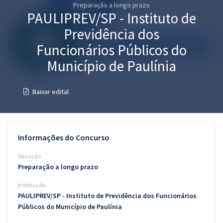
Preparação a longo prazo
Pós
PAULIPREV/SP - Instituto de
Graduação
Previdência dos
Funcionários Públicos do
OAB
Município de Paulínia
Mentorias
Baixar edital
Questões grátis
Conteúdo gratuito
Informações do Concurso
Blog
Situação
Aprovados
Preparação a longo prazo
Instituição
Atendimento
PAULIPREV/SP - Instituto de Previdência dos Funcionários
Públicos do Município de Paulínia