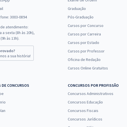
tsApp
Exame de Ordem
il
Graduação
efone: 3003-0894
Pós-Graduação
Cursos por Concurso
 de atendimento:
 a sexta (8h às 20h),
Cursos por Carreira
(9h às 13h).
Cursos por Estado
provado?
Cursos por Professor
nos a sua história!
Oficina de Redação
Cursos Online Gratuitos
S DE CONCURSOS
CONCURSOS POR PROFISSÃO
pe
Concursos Administrativos
nrio
Concursos Educação
lan
Concursos Fiscais
Concursos Jurídicos