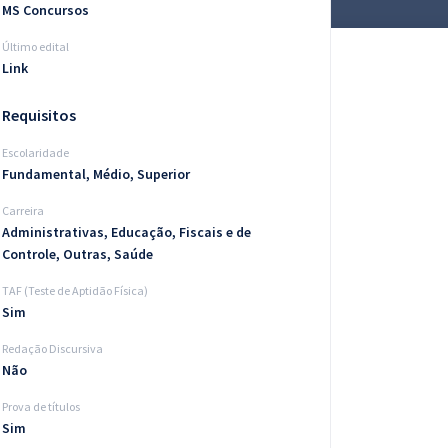
MS Concursos
Último edital
Link
Requisitos
Escolaridade
Fundamental, Médio, Superior
Carreira
Administrativas, Educação, Fiscais e de
Controle, Outras, Saúde
TAF (Teste de Aptidão Física)
Sim
Redação Discursiva
Não
Prova de títulos
Sim