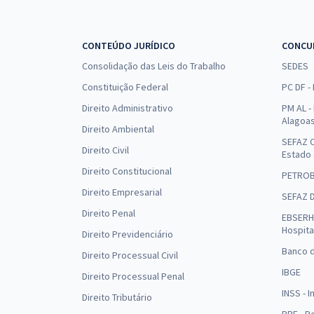
CONTEÚDO JURÍDICO
CONCU
Consolidação das Leis do Trabalho
SEDES
Constituição Federal
PC DF -
Direito Administrativo
PM AL - 
Alagoa
Direito Ambiental
SEFAZ C
Direito Civil
Estado
Direito Constitucional
PETRO
Direito Empresarial
SEFAZ 
Direito Penal
EBSERH 
Hospita
Direito Previdenciário
Banco d
Direito Processual Civil
IBGE
Direito Processual Penal
INSS - 
Direito Tributário