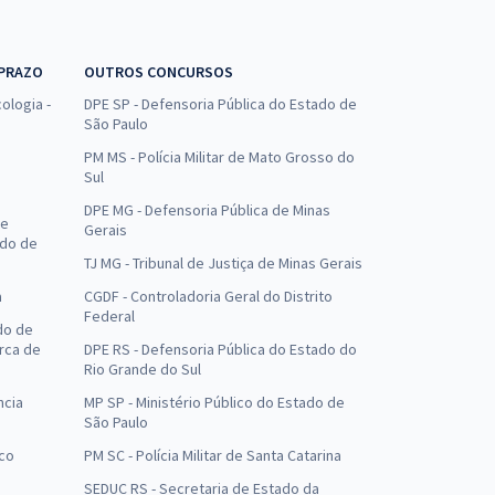
 PRAZO
OUTROS CONCURSOS
ologia -
DPE SP - Defensoria Pública do Estado de
São Paulo
PM MS - Polícia Militar de Mato Grosso do
Sul
DPE MG - Defensoria Pública de Minas
de
Gerais
ado de
TJ MG - Tribunal de Justiça de Minas Gerais
a
CGDF - Controladoria Geral do Distrito
Federal
do de
arca de
DPE RS - Defensoria Pública do Estado do
Rio Grande do Sul
ncia
MP SP - Ministério Público do Estado de
São Paulo
uco
PM SC - Polícia Militar de Santa Catarina
SEDUC RS - Secretaria de Estado da