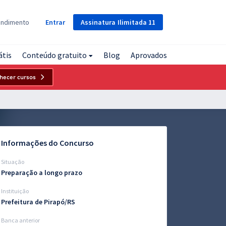
Assinatura
Ilimitada
11
endimento
Entrar
átis
Conteúdo gratuito
Blog
Aprovados
hecer cursos
Informações do Concurso
Situação
Preparação a longo prazo
Instituição
Prefeitura de Pirapó/RS
Banca anterior