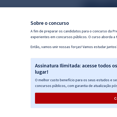
Pós
Graduação
Sobre o concurso
OAB
A fim de preparar os candidatos para o concurso da Pr
experientes em concursos públicos. O curso aborda a t
Mentorias
Então, vamos unir nossas forças! Vamos estudar juntos
Questões grátis
Assinatura Ilimitada: acesse todos o
Conteúdo gratuito
lugar!
Blog
O melhor custo benefício para os seus estudos e seu
Aprovados
concursos públicos, com garantia de atualização pós
C
Atendimento