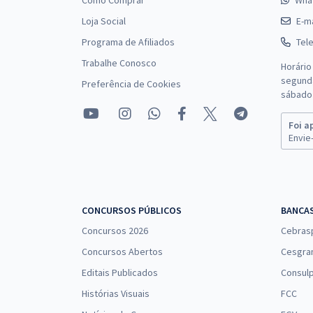
Como Comprar
Wha
Loja Social
E-ma
Programa de Afiliados
Tel
Trabalhe Conosco
Horário
segunda
Preferência de Cookies
sábado 
Foi a
Envie-
CONCURSOS PÚBLICOS
BANCA
Concursos 2026
Cebras
Concursos Abertos
Cesgra
Editais Publicados
Consulp
Histórias Visuais
FCC