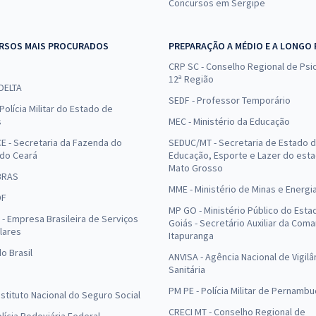
Concursos em Sergipe
RSOS MAIS PROCURADOS
PREPARAÇÃO A MÉDIO E A LONGO
CRP SC - Conselho Regional de Psic
12ª Região
 DELTA
SEDF - Professor Temporário
Polícia Militar do Estado de
s
MEC - Ministério da Educação
E - Secretaria da Fazenda do
SEDUC/MT - Secretaria de Estado 
 do Ceará
Educação, Esporte e Lazer do est
Mato Grosso
BRAS
MME - Ministério de Minas e Energi
DF
MP GO - Ministério Público do Esta
- Empresa Brasileira de Serviços
Goiás - Secretário Auxiliar da Com
lares
Itapuranga
o Brasil
ANVISA - Agência Nacional de Vigilâ
Sanitária
PM PE - Polícia Militar de Pernamb
Instituto Nacional do Seguro Social
CRECI MT - Conselho Regional de