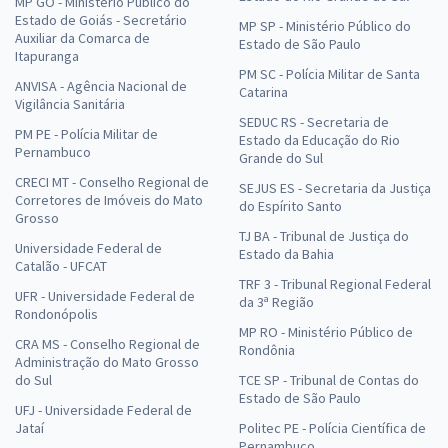
MP GO - Ministério Público do
Estado de Goiás - Secretário
MP SP - Ministério Público do
Auxiliar da Comarca de
Estado de São Paulo
Itapuranga
PM SC - Polícia Militar de Santa
ANVISA - Agência Nacional de
Catarina
Vigilância Sanitária
SEDUC RS - Secretaria de
PM PE - Polícia Militar de
Estado da Educação do Rio
Pernambuco
Grande do Sul
CRECI MT - Conselho Regional de
SEJUS ES - Secretaria da Justiça
Corretores de Imóveis do Mato
do Espírito Santo
Grosso
TJ BA - Tribunal de Justiça do
Universidade Federal de
Estado da Bahia
Catalão - UFCAT
TRF 3 - Tribunal Regional Federal
UFR - Universidade Federal de
da 3ª Região
Rondonópolis
MP RO - Ministério Público de
CRA MS - Conselho Regional de
Rondônia
Administração do Mato Grosso
do Sul
TCE SP - Tribunal de Contas do
Estado de São Paulo
UFJ - Universidade Federal de
Jataí
Politec PE - Polícia Científica de
Pernambuco