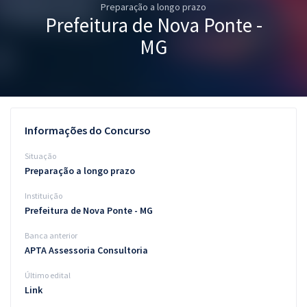
Preparação a longo prazo
Pós
Prefeitura de Nova Ponte -
Graduação
MG
OAB
Mentorias
Informações do Concurso
Questões grátis
Situação
Conteúdo gratuito
Preparação a longo prazo
Instituição
Blog
Prefeitura de Nova Ponte - MG
Aprovados
Banca anterior
APTA Assessoria Consultoria
Atendimento
Último edital
Link