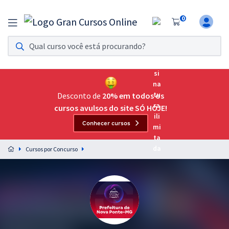
0
Assinatura Ilimitada 11
Acesso a todos os cursos. Teste grátis por 7 dias!
Assinatura OAB Até Passar
Acesso ilimitado a toda preparação para o Exame da
Desconto de
20% em todos os
Ordem, até você passar!
cursos avulsos do site SÓ HOJE!
Conhecer cursos
Residências Multiprofissionais
Preparação completa e intensiva para as principais
Cursos por Concurso
residências em saúde do Brasil
Concursos
Assinatura Ilimitada
Cursos 20% OFF