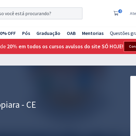
0
At
20% OFF
Pós
Graduação
OAB
Mentorias
Questões gr
 de
20% em todos os cursos avulsos do site SÓ HOJE!
Con
piara - CE