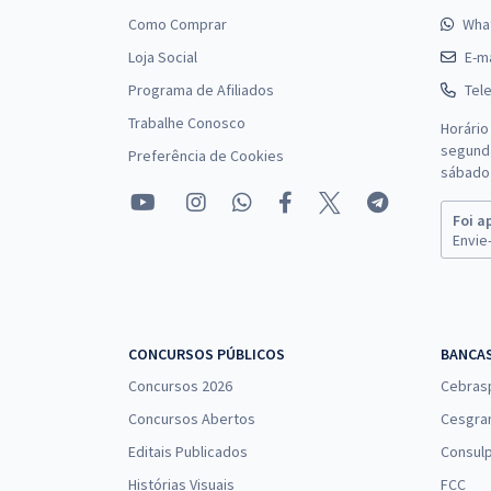
Como Comprar
Wha
Loja Social
E-ma
Programa de Afiliados
Tel
Trabalhe Conosco
Horário
segunda
Preferência de Cookies
sábado 
Foi a
Envie-
CONCURSOS PÚBLICOS
BANCA
Concursos 2026
Cebras
Concursos Abertos
Cesgra
Editais Publicados
Consulp
Histórias Visuais
FCC