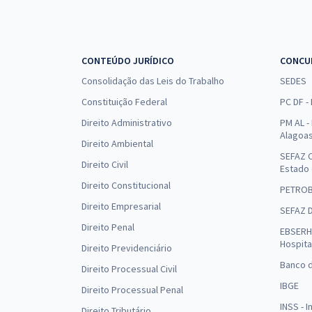
CONTEÚDO JURÍDICO
CONCU
Consolidação das Leis do Trabalho
SEDES
Constituição Federal
PC DF -
Direito Administrativo
PM AL - 
Alagoa
Direito Ambiental
SEFAZ C
Direito Civil
Estado
Direito Constitucional
PETRO
Direito Empresarial
SEFAZ 
Direito Penal
EBSERH 
Hospita
Direito Previdenciário
Banco d
Direito Processual Civil
IBGE
Direito Processual Penal
INSS - 
Direito Tributário