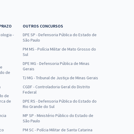
 PRAZO
OUTROS CONCURSOS
ologia -
DPE SP - Defensoria Pública do Estado de
São Paulo
PM MS - Polícia Militar de Mato Grosso do
Sul
DPE MG - Defensoria Pública de Minas
de
Gerais
ado de
TJ MG - Tribunal de Justiça de Minas Gerais
a
CGDF - Controladoria Geral do Distrito
Federal
do de
arca de
DPE RS - Defensoria Pública do Estado do
Rio Grande do Sul
ncia
MP SP - Ministério Público do Estado de
São Paulo
uco
PM SC - Polícia Militar de Santa Catarina