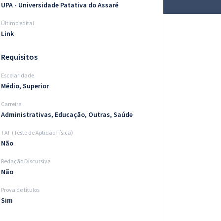
UPA - Universidade Patativa do Assaré
Último edital
Link
Requisitos
Escolaridade
Médio, Superior
Carreira
Administrativas, Educação, Outras, Saúde
TAF (Teste de Aptidão Física)
Não
Redação Discursiva
Não
Prova de títulos
Sim