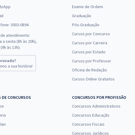
tsApp
Exame de Ordem
il
Graduação
efone: 3003-0894
Pós-Graduação
Cursos por Concurso
 de atendimento:
 a sexta (8h às 20h),
Cursos por Carreira
(9h às 13h).
Cursos por Estado
provado?
Cursos por Professor
nos a sua história!
Oficina de Redação
Cursos Online Gratuitos
S DE CONCURSOS
CONCURSOS POR PROFISSÃO
pe
Concursos Administrativos
nrio
Concursos Educação
lan
Concursos Fiscais
Concursos Jurídicos