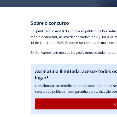
Pós
Graduação
Sobre o concurso
OAB
Foi publicado o edital do concurso público da Prefeitur
médio e superior, as inscrições variam de R$100,00 a 
Mentorias
15 de janeiro de 2023. Prepare-se com quem mais ente
Então, vamos unir nossas forças! Vamos estudar juntos
Questões grátis
Conteúdo gratuito
Assinatura Ilimitada: acesse todos o
Blog
lugar!
Aprovados
O melhor custo benefício para os seus estudos e seu
concursos públicos, com garantia de atualização pós
Atendimento
C