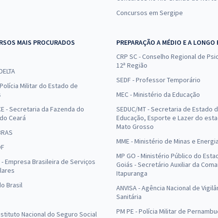
Concursos em Sergipe
RSOS MAIS PROCURADOS
PREPARAÇÃO A MÉDIO E A LONGO
CRP SC - Conselho Regional de Psic
12ª Região
 DELTA
SEDF - Professor Temporário
Polícia Militar do Estado de
s
MEC - Ministério da Educação
E - Secretaria da Fazenda do
SEDUC/MT - Secretaria de Estado 
 do Ceará
Educação, Esporte e Lazer do est
Mato Grosso
BRAS
MME - Ministério de Minas e Energi
DF
MP GO - Ministério Público do Esta
- Empresa Brasileira de Serviços
Goiás - Secretário Auxiliar da Com
lares
Itapuranga
o Brasil
ANVISA - Agência Nacional de Vigilâ
Sanitária
PM PE - Polícia Militar de Pernamb
Instituto Nacional do Seguro Social