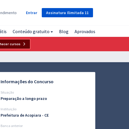
Assinatura
Ilimitada
11
endimento
Entrar
átis
Conteúdo gratuito
Blog
Aprovados
hecer cursos
Informações do Concurso
Situação
Preparação a longo prazo
Instituição
Prefeitura de Acopiara - CE
Banca anterior