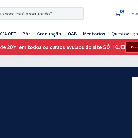
0
At
20% OFF
Pós
Graduação
OAB
Mentorias
Questões gr
 de
20% em todos os cursos avulsos do site SÓ HOJE!
Con