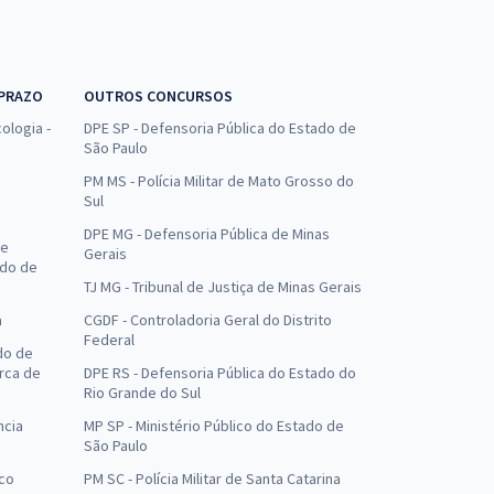
 PRAZO
OUTROS CONCURSOS
ologia -
DPE SP - Defensoria Pública do Estado de
São Paulo
PM MS - Polícia Militar de Mato Grosso do
Sul
DPE MG - Defensoria Pública de Minas
de
Gerais
ado de
TJ MG - Tribunal de Justiça de Minas Gerais
a
CGDF - Controladoria Geral do Distrito
Federal
do de
arca de
DPE RS - Defensoria Pública do Estado do
Rio Grande do Sul
ncia
MP SP - Ministério Público do Estado de
São Paulo
uco
PM SC - Polícia Militar de Santa Catarina