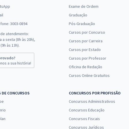
tsApp
Exame de Ordem
il
Graduação
efone: 3003-0894
Pós-Graduação
Cursos por Concurso
 de atendimento:
 a sexta (8h às 20h),
Cursos por Carreira
(9h às 13h).
Cursos por Estado
provado?
Cursos por Professor
nos a sua história!
Oficina de Redação
Cursos Online Gratuitos
S DE CONCURSOS
CONCURSOS POR PROFISSÃO
pe
Concursos Administrativos
nrio
Concursos Educação
lan
Concursos Fiscais
Concursos Jurídicos