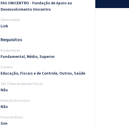
FAU UNICENTRO - Fundação de Apoio ao
Desenvolvimento Unicentro
Último edital
Link
Requisitos
Escolaridade
Fundamental, Médio, Superior
Carreira
Educação, Fiscais e de Controle, Outras, Saúde
TAF (Teste de Aptidão Física)
Não
Redação Discursiva
Não
Prova de títulos
Sim