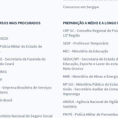
Concursos em Sergipe
RSOS MAIS PROCURADOS
PREPARAÇÃO A MÉDIO E A LONGO
CRP SC - Conselho Regional de Psic
12ª Região
 DELTA
SEDF - Professor Temporário
Polícia Militar do Estado de
s
MEC - Ministério da Educação
E - Secretaria da Fazenda do
SEDUC/MT - Secretaria de Estado 
 do Ceará
Educação, Esporte e Lazer do est
Mato Grosso
BRAS
MME - Ministério de Minas e Energi
DF
MP GO - Ministério Público do Esta
- Empresa Brasileira de Serviços
Goiás - Secretário Auxiliar da Com
lares
Itapuranga
o Brasil
ANVISA - Agência Nacional de Vigilâ
Sanitária
PM PE - Polícia Militar de Pernamb
Instituto Nacional do Seguro Social