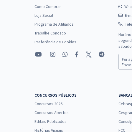
Como Comprar
Wha
Loja Social
E-ma
Programa de Afiliados
Tel
Trabalhe Conosco
Horário
segunda
Preferência de Cookies
sábado 
Foi a
Envie-
CONCURSOS PÚBLICOS
BANCA
Concursos 2026
Cebras
Concursos Abertos
Cesgra
Editais Publicados
Consulp
Histórias Visuais
FCC