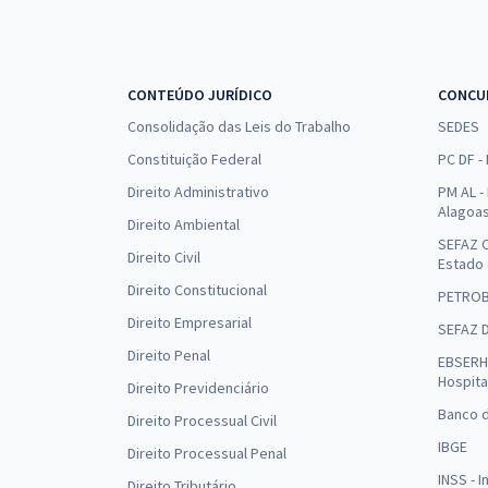
CONTEÚDO JURÍDICO
CONCU
Consolidação das Leis do Trabalho
SEDES
Constituição Federal
PC DF -
Direito Administrativo
PM AL - 
Alagoa
Direito Ambiental
SEFAZ C
Direito Civil
Estado
Direito Constitucional
PETRO
Direito Empresarial
SEFAZ 
Direito Penal
EBSERH 
Hospita
Direito Previdenciário
Banco d
Direito Processual Civil
IBGE
Direito Processual Penal
INSS - 
Direito Tributário