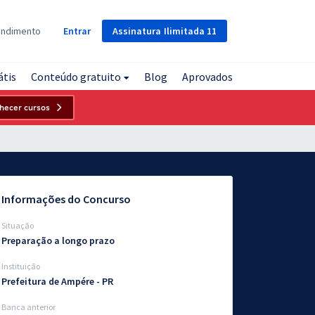
Assinatura
Ilimitada
11
endimento
Entrar
átis
Conteúdo gratuito
Blog
Aprovados
hecer cursos
Informações do Concurso
Situação
Preparação a longo prazo
Instituição
Prefeitura de Ampére - PR
Banca anterior