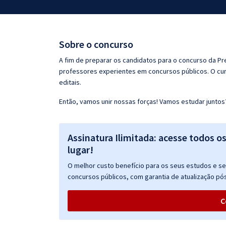
Pós
Graduação
Sobre o concurso
OAB
A fim de preparar os candidatos para o concurso da Pr
professores experientes em concursos públicos. O cur
Mentorias
editais.
Então, vamos unir nossas forças! Vamos estudar juntos
Questões grátis
Conteúdo gratuito
Assinatura Ilimitada: acesse todos o
Blog
lugar!
Aprovados
O melhor custo benefício para os seus estudos e seu
concursos públicos, com garantia de atualização pós
Atendimento
C