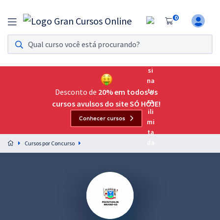
0
Assinatura Ilimitada 11
Acesso a todos os cursos. Teste grátis por 7 dias!
Assinatura OAB Até Passar
Acesso ilimitado a toda preparação para o Exame da
Desconto de
20% em todos os
Ordem, até você passar!
cursos avulsos do site SÓ HOJE!
Conhecer cursos
Residências Multiprofissionais
Preparação completa e intensiva para as principais
Cursos por Concurso
residências em saúde do Brasil
Concursos
Assinatura Ilimitada
Cursos 20% OFF