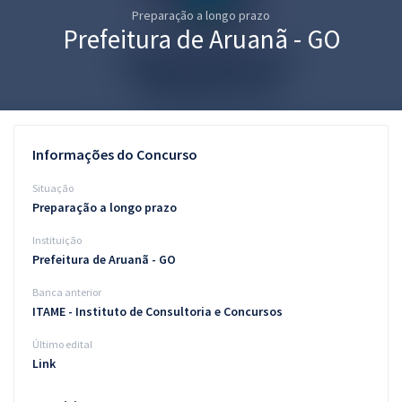
Preparação a longo prazo
Pós
Prefeitura de Aruanã - GO
Graduação
OAB
Mentorias
Informações do Concurso
Questões grátis
Situação
Preparação a longo prazo
Conteúdo gratuito
Instituição
Blog
Prefeitura de Aruanã - GO
Aprovados
Banca anterior
ITAME - Instituto de Consultoria e Concursos
Atendimento
Último edital
Link