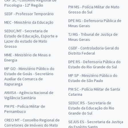
CRP SC - Conselho Regional de
Psicologia - 12ª Região
PM MS - Polícia Militar de Mato
Grosso do Sul
SEDF - Professor Temporário
DPE MG - Defensoria Pública de
MEC - Ministério da Educação
Minas Gerais
SEDUC/MT - Secretaria de
TJ MG - Tribunal de Justiça de
Estado de Educação, Esporte e
Minas Gerais
Lazer do estado de Mato
Grosso
CGDF - Controladoria Geral do
Distrito Federal
MME - Ministério de Minas e
Energia
DPE RS - Defensoria Pública do
Estado do Rio Grande do Sul
MP GO - Ministério Público do
Estado de Goiás - Secretário
MP SP - Ministério Público do
Auxiliar da Comarca de
Estado de São Paulo
Itapuranga
PM SC - Polícia Militar de Santa
ANVISA - Agência Nacional de
Catarina
Vigilância Sanitária
SEDUC RS - Secretaria de
PM PE - Polícia Militar de
Estado da Educação do Rio
Pernambuco
Grande do Sul
CRECI MT - Conselho Regional de
SEJUS ES - Secretaria da Justiça
Corretores de Imóveis do Mato
do Espírito Santo