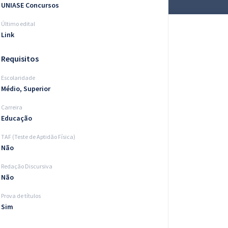
UNIASE Concursos
Último edital
Link
Requisitos
Escolaridade
Médio, Superior
Carreira
Educação
TAF (Teste de Aptidão Física)
Não
Redação Discursiva
Não
Prova de títulos
Sim