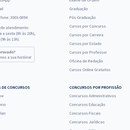
tsApp
Exame de Ordem
il
Graduação
efone: 3003-0894
Pós-Graduação
Cursos por Concurso
 de atendimento:
 a sexta (8h às 20h),
Cursos por Carreira
(9h às 13h).
Cursos por Estado
provado?
Cursos por Professor
nos a sua história!
Oficina de Redação
Cursos Online Gratuitos
S DE CONCURSOS
CONCURSOS POR PROFISSÃO
pe
Concursos Administrativos
nrio
Concursos Educação
lan
Concursos Fiscais
Concursos Jurídicos