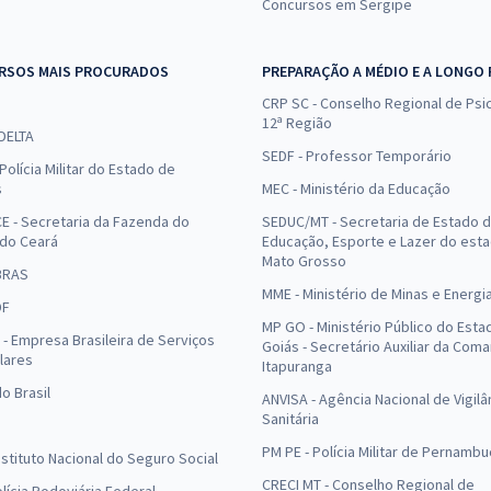
Concursos em Sergipe
RSOS MAIS PROCURADOS
PREPARAÇÃO A MÉDIO E A LONGO
CRP SC - Conselho Regional de Psic
12ª Região
 DELTA
SEDF - Professor Temporário
Polícia Militar do Estado de
s
MEC - Ministério da Educação
E - Secretaria da Fazenda do
SEDUC/MT - Secretaria de Estado 
 do Ceará
Educação, Esporte e Lazer do est
Mato Grosso
BRAS
MME - Ministério de Minas e Energi
DF
MP GO - Ministério Público do Esta
- Empresa Brasileira de Serviços
Goiás - Secretário Auxiliar da Com
lares
Itapuranga
o Brasil
ANVISA - Agência Nacional de Vigilâ
Sanitária
PM PE - Polícia Militar de Pernamb
Instituto Nacional do Seguro Social
CRECI MT - Conselho Regional de