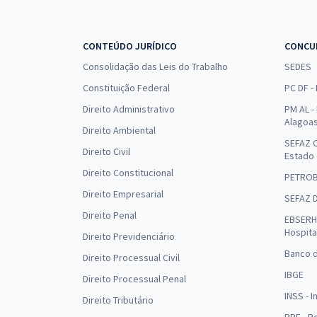
CONTEÚDO JURÍDICO
CONCU
Consolidação das Leis do Trabalho
SEDES
Constituição Federal
PC DF -
Direito Administrativo
PM AL - 
Alagoa
Direito Ambiental
SEFAZ C
Direito Civil
Estado
Direito Constitucional
PETRO
Direito Empresarial
SEFAZ 
Direito Penal
EBSERH 
Hospita
Direito Previdenciário
Banco d
Direito Processual Civil
IBGE
Direito Processual Penal
INSS - 
Direito Tributário