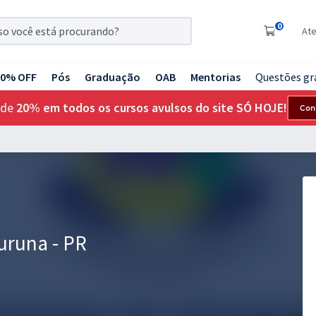
0
At
20% OFF
Pós
Graduação
OAB
Mentorias
Questões gr
 de
20% em todos os cursos avulsos do site SÓ HOJE!
Con
turuna - PR