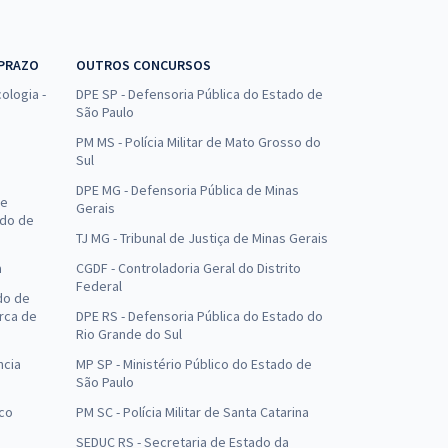
 PRAZO
OUTROS CONCURSOS
ologia -
DPE SP - Defensoria Pública do Estado de
São Paulo
PM MS - Polícia Militar de Mato Grosso do
Sul
DPE MG - Defensoria Pública de Minas
de
Gerais
ado de
TJ MG - Tribunal de Justiça de Minas Gerais
a
CGDF - Controladoria Geral do Distrito
Federal
do de
arca de
DPE RS - Defensoria Pública do Estado do
Rio Grande do Sul
ncia
MP SP - Ministério Público do Estado de
São Paulo
uco
PM SC - Polícia Militar de Santa Catarina
SEDUC RS - Secretaria de Estado da