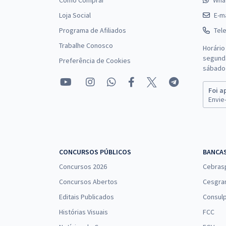
Como Comprar
Wha
Loja Social
E-ma
Programa de Afiliados
Tel
Trabalhe Conosco
Horário
segunda
Preferência de Cookies
sábado 
Foi a
Envie-
CONCURSOS PÚBLICOS
BANCA
Concursos 2026
Cebras
Concursos Abertos
Cesgra
Editais Publicados
Consulp
Histórias Visuais
FCC