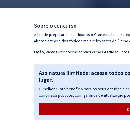
Pós
Graduação
Sobre o concurso
OAB
A fim de preparar os candidatos o Gran escalou uma e
aborda a teoria dos tópicos mais relevantes do último e
Mentorias
Então, vamos unir nossas forças! Vamos estudar juntos
Questões grátis
Assinatura Ilimitada: acesse todos o
Conteúdo gratuito
lugar!
Blog
O melhor custo benefício para os seus estudos e seu
Aprovados
concursos públicos, com garantia de atualização pós
C
Atendimento