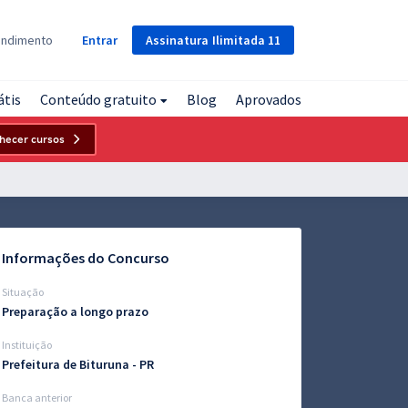
Assinatura
Ilimitada
11
endimento
Entrar
átis
Conteúdo gratuito
Blog
Aprovados
hecer cursos
Informações do Concurso
Situação
Preparação a longo prazo
Instituição
Prefeitura de Bituruna - PR
Banca anterior