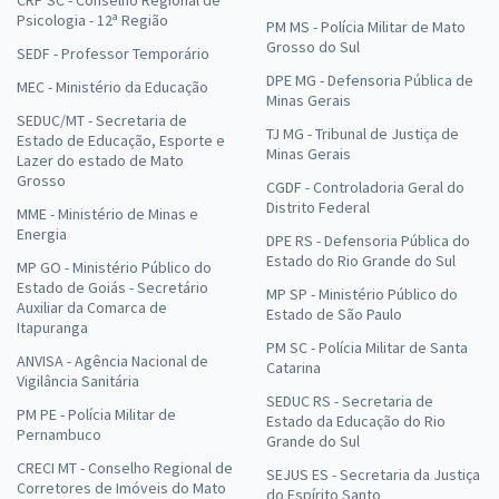
CRP SC - Conselho Regional de
Psicologia - 12ª Região
PM MS - Polícia Militar de Mato
Grosso do Sul
SEDF - Professor Temporário
DPE MG - Defensoria Pública de
MEC - Ministério da Educação
Minas Gerais
SEDUC/MT - Secretaria de
TJ MG - Tribunal de Justiça de
Estado de Educação, Esporte e
Minas Gerais
Lazer do estado de Mato
Grosso
CGDF - Controladoria Geral do
Distrito Federal
MME - Ministério de Minas e
Energia
DPE RS - Defensoria Pública do
Estado do Rio Grande do Sul
MP GO - Ministério Público do
Estado de Goiás - Secretário
MP SP - Ministério Público do
Auxiliar da Comarca de
Estado de São Paulo
Itapuranga
PM SC - Polícia Militar de Santa
ANVISA - Agência Nacional de
Catarina
Vigilância Sanitária
SEDUC RS - Secretaria de
PM PE - Polícia Militar de
Estado da Educação do Rio
Pernambuco
Grande do Sul
CRECI MT - Conselho Regional de
SEJUS ES - Secretaria da Justiça
Corretores de Imóveis do Mato
do Espírito Santo