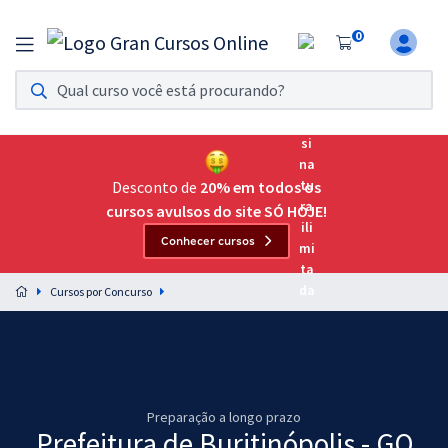
0
Assinatura Ilimitada 11
Acesso a todos os cursos. Teste grátis por 7 dias!
Assinatura OAB Até Passar
Acesso ilimitado a toda preparação para o Exame da
Desconto de
20% em todos os
Ordem, até você passar!
cursos avulsos do site SÓ HOJE!
Conhecer cursos
Residências Multiprofissionais
Preparação completa e intensiva para as principais
Cursos por Concurso
residências em saúde do Brasil
Concursos
Assinatura Ilimitada
Preparação a longo prazo
Cursos 20% OFF
Prefeitura de Buritinópolis - GO