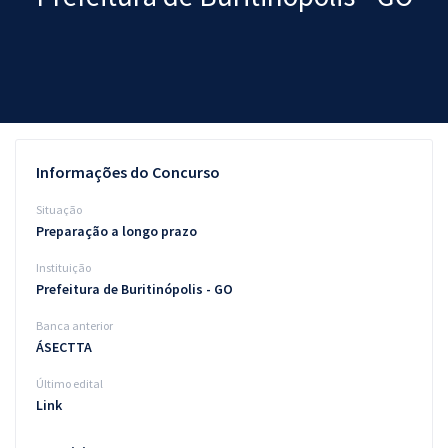
Pós
Graduação
OAB
Mentorias
Informações do Concurso
Questões grátis
Situação
Preparação a longo prazo
Conteúdo gratuito
Instituição
Blog
Prefeitura de Buritinópolis - GO
Aprovados
Banca anterior
ÁSECTTA
Atendimento
Último edital
Link