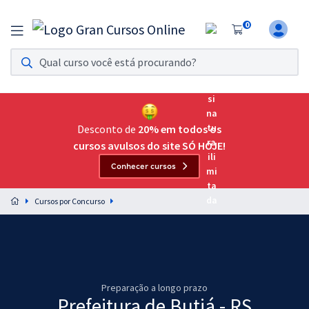
0
Assinatura Ilimitada 11
Acesso a todos os cursos. Teste grátis por 7 dias!
Assinatura OAB Até Passar
Acesso ilimitado a toda preparação para o Exame da
Desconto de
20% em todos os
Ordem, até você passar!
cursos avulsos do site SÓ HOJE!
Conhecer cursos
Residências Multiprofissionais
Preparação completa e intensiva para as principais
Cursos por Concurso
residências em saúde do Brasil
Concursos
Assinatura Ilimitada
Preparação a longo prazo
Cursos 20% OFF
Prefeitura de Butiá - RS