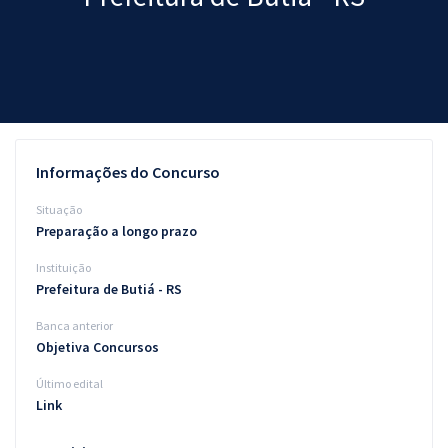
Pós
Graduação
OAB
Mentorias
Informações do Concurso
Questões grátis
Situação
Preparação a longo prazo
Conteúdo gratuito
Instituição
Blog
Prefeitura de Butiá - RS
Aprovados
Banca anterior
Objetiva Concursos
Atendimento
Último edital
Link