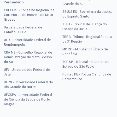
Pernambuco
Grande do Sul
CRECI MT - Conselho Regional de
SEJUS ES - Secretaria da Justiça
Corretores de Imóveis do Mato
do Espírito Santo
Grosso
TJ BA - Tribunal de Justiça do
Universidade Federal de
Estado da Bahia
Catalão - UFCAT
TRF 3 - Tribunal Regional Federal
UFR - Universidade Federal de
da 3ª Região
Rondonópolis
MP RO - Ministério Público de
CRA MS - Conselho Regional de
Rondônia
Administração do Mato Grosso
do Sul
TCE SP - Tribunal de Contas do
Estado de São Paulo
UFJ - Universidade Federal de
Jataí
Politec PE - Polícia Científica de
Pernambuco
UFRN - Universidade Federal do
Rio Grande do Norte
UFCSPA - Universidade Federal
de Ciência da Saúde de Porto
Alegre