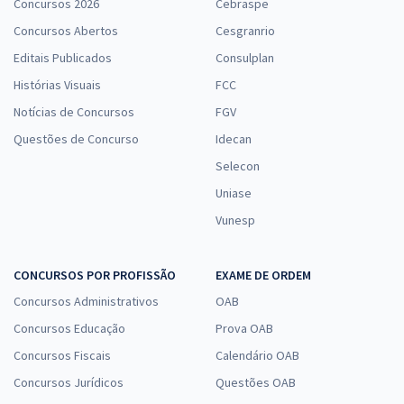
Concursos 2026
Cebraspe
Concursos Abertos
Cesgranrio
Editais Publicados
Consulplan
Histórias Visuais
FCC
Notícias de Concursos
FGV
Questões de Concurso
Idecan
Selecon
Uniase
Vunesp
CONCURSOS POR PROFISSÃO
EXAME DE ORDEM
Concursos Administrativos
OAB
Concursos Educação
Prova OAB
Concursos Fiscais
Calendário OAB
Concursos Jurídicos
Questões OAB