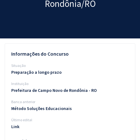
Rondônia/RO
Pós
Graduação
OAB
Mentorias
Informações do Concurso
Questões grátis
Situação
Preparação a longo prazo
Conteúdo gratuito
Instituição
Blog
Prefeitura de Campo Novo de Rondônia - RO
Aprovados
Banca anterior
Método Soluções Educacionais
Atendimento
Último edital
Link