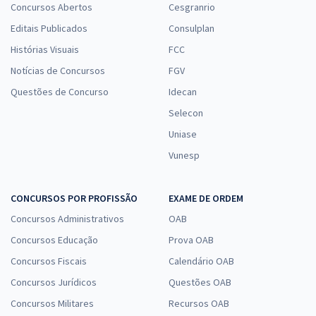
Concursos Abertos
Cesgranrio
Editais Publicados
Consulplan
Histórias Visuais
FCC
Notícias de Concursos
FGV
Questões de Concurso
Idecan
Selecon
Uniase
Vunesp
CONCURSOS POR PROFISSÃO
EXAME DE ORDEM
Concursos Administrativos
OAB
Concursos Educação
Prova OAB
Concursos Fiscais
Calendário OAB
Concursos Jurídicos
Questões OAB
Concursos Militares
Recursos OAB