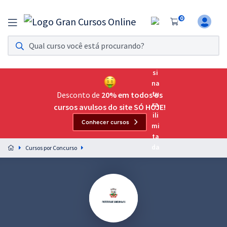
0
Assinatura Ilimitada 11
Acesso a todos os cursos. Teste grátis por 7 dias!
Assinatura OAB Até Passar
Acesso ilimitado a toda preparação para o Exame da
Desconto de
20% em todos os
Ordem, até você passar!
cursos avulsos do site SÓ HOJE!
Conhecer cursos
Residências Multiprofissionais
Preparação completa e intensiva para as principais
Cursos por Concurso
residências em saúde do Brasil
Concursos
Assinatura Ilimitada
Cursos 20% OFF