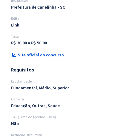
Instituição
Prefeitura de Canelinha - SC
Edital
Link
Taxa
R$ 30,00 a R$ 50,00
Site oficial do concurso
Requisitos
Escolaridade
Fundamental, Médio, Superior
Carreira
Educação, Outras, Saúde
TAF (Teste de Aptidão Física)
Não
Redação Discursiva