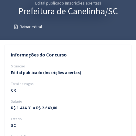
Edital publicado (Inscrições abertas)
Pós
Prefeitura de Canelinha/SC
Graduação
Baixar edital
OAB
Mentorias
Informações do Concurso
Questões grátis
Situação
Edital publicado (Inscrições abertas)
Conteúdo gratuito
Total de vagas
Blog
CR
Aprovados
Salário
R$ 1.414,31 a R$ 2.640,00
Atendimento
Estado
SC