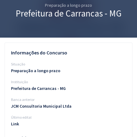
Preparação a longo prazo
Pós
Prefeitura de Carrancas - MG
Graduação
OAB
Mentorias
Informações do Concurso
Questões grátis
Situação
Preparação a longo prazo
Conteúdo gratuito
Instituição
Blog
Prefeitura de Carrancas - MG
Aprovados
Banca anterior
JCM Consultoria Municipal Ltda
Atendimento
Último edital
Link