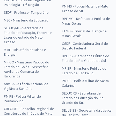
CRP SC - Conselho Regional de
Psicologia - 12ª Região
PM MS - Polícia Militar de Mato
Grosso do Sul
SEDF - Professor Temporário
DPE MG - Defensoria Pública de
MEC - Ministério da Educação
Minas Gerais
SEDUC/MT - Secretaria de
TJ MG - Tribunal de Justiça de
Estado de Educação, Esporte e
Minas Gerais
Lazer do estado de Mato
Grosso
CGDF - Controladoria Geral do
Distrito Federal
MME - Ministério de Minas e
Energia
DPE RS - Defensoria Pública do
Estado do Rio Grande do Sul
MP GO - Ministério Público do
Estado de Goiás - Secretário
MP SP - Ministério Público do
Auxiliar da Comarca de
Estado de São Paulo
Itapuranga
PM SC - Polícia Militar de Santa
ANVISA - Agência Nacional de
Catarina
Vigilância Sanitária
SEDUC RS - Secretaria de
PM PE - Polícia Militar de
Estado da Educação do Rio
Pernambuco
Grande do Sul
CRECI MT - Conselho Regional de
SEJUS ES - Secretaria da Justiça
Corretores de Imóveis do Mato
do Espírito Santo