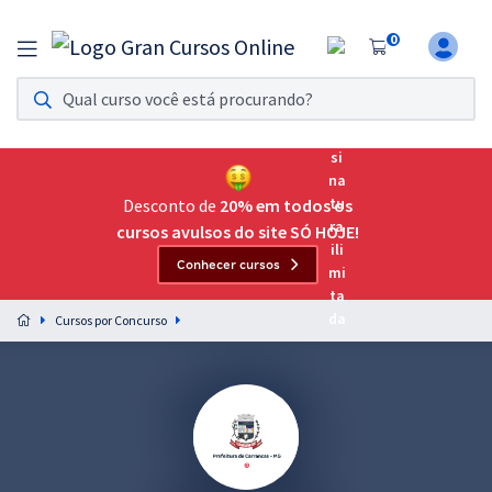
0
Assinatura Ilimitada 11
Acesso a todos os cursos. Teste grátis por 7 dias!
Assinatura OAB Até Passar
Acesso ilimitado a toda preparação para o Exame da
Desconto de
20% em todos os
Ordem, até você passar!
cursos avulsos do site SÓ HOJE!
Conhecer cursos
Residências Multiprofissionais
Preparação completa e intensiva para as principais
Cursos por Concurso
residências em saúde do Brasil
Concursos
Assinatura Ilimitada
Cursos 20% OFF