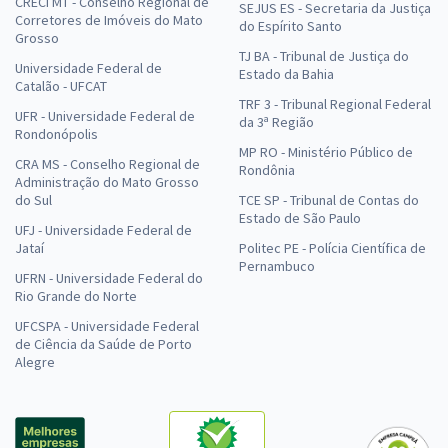
CRECI MT - Conselho Regional de
SEJUS ES - Secretaria da Justiça
Corretores de Imóveis do Mato
do Espírito Santo
Grosso
TJ BA - Tribunal de Justiça do
Universidade Federal de
Estado da Bahia
Catalão - UFCAT
TRF 3 - Tribunal Regional Federal
UFR - Universidade Federal de
da 3ª Região
Rondonópolis
MP RO - Ministério Público de
CRA MS - Conselho Regional de
Rondônia
Administração do Mato Grosso
do Sul
TCE SP - Tribunal de Contas do
Estado de São Paulo
UFJ - Universidade Federal de
Jataí
Politec PE - Polícia Científica de
Pernambuco
UFRN - Universidade Federal do
Rio Grande do Norte
UFCSPA - Universidade Federal
de Ciência da Saúde de Porto
Alegre