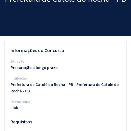
Pós
Graduação
OAB
Mentorias
Informações do Concurso
Questões grátis
Situação
Preparação a longo prazo
Conteúdo gratuito
Instituição
Blog
Prefeitura de Catolé do Rocha - PB - Prefeitura de Catolé do
Rocha - PB
Aprovados
Último edital
Link
Atendimento
Requisitos