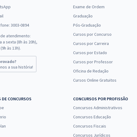
tsApp
Exame de Ordem
il
Graduação
efone: 3003-0894
Pós-Graduação
Cursos por Concurso
 de atendimento:
 a sexta (8h às 20h),
Cursos por Carreira
(9h às 13h).
Cursos por Estado
provado?
Cursos por Professor
nos a sua história!
Oficina de Redação
Cursos Online Gratuitos
S DE CONCURSOS
CONCURSOS POR PROFISSÃO
pe
Concursos Administrativos
nrio
Concursos Educação
lan
Concursos Fiscais
Concursos Jurídicos