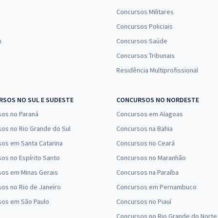
Concursos Militares
Concursos Policiais
n
Concursos Saúde
Concursos Tribunais
Residência Multiprofissional
SOS NO SUL E SUDESTE
CONCURSOS NO NORDESTE
sos no Paraná
Concursos em Alagoas
os no Rio Grande do Sul
Concursos na Bahia
os em Santa Catarina
Concursos no Ceará
os no Espírito Santo
Concursos no Maranhão
sos em Minas Gerais
Concursos na Paraíba
os no Rio de Janeiro
Concursos em Pernambuco
sos em São Paulo
Concursos no Piauí
Concursos no Rio Grande do Norte