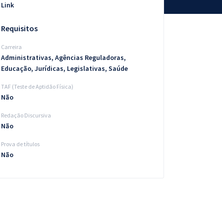
Link
Requisitos
Carreira
Administrativas, Agências Reguladoras,
Educação, Jurídicas, Legislativas, Saúde
TAF (Teste de Aptidão Física)
Não
Redação Discursiva
Não
Prova de títulos
Não