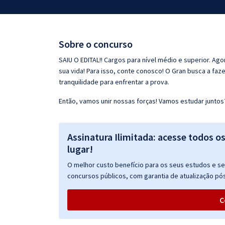
Pós
Graduação
Sobre o concurso
OAB
SAIU O EDITAL!! Cargos para nível médio e superior. Ag
sua vida! Para isso, conte conosco! O Gran busca a faz
Mentorias
tranquilidade para enfrentar a prova.
Então, vamos unir nossas forças! Vamos estudar juntos
Questões grátis
Conteúdo gratuito
Assinatura Ilimitada: acesse todos o
Blog
lugar!
Aprovados
O melhor custo benefício para os seus estudos e seu
concursos públicos, com garantia de atualização pós
Atendimento
C