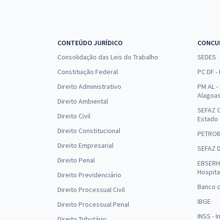
CONTEÚDO JURÍDICO
CONCU
Consolidação das Leis do Trabalho
SEDES
Constituição Federal
PC DF -
Direito Administrativo
PM AL - 
Alagoa
Direito Ambiental
SEFAZ C
Direito Civil
Estado
Direito Constitucional
PETRO
Direito Empresarial
SEFAZ 
Direito Penal
EBSERH 
Hospita
Direito Previdenciário
Banco d
Direito Processual Civil
IBGE
Direito Processual Penal
INSS - 
Direito Tributário