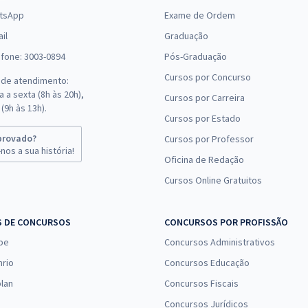
tsApp
Exame de Ordem
il
Graduação
efone: 3003-0894
Pós-Graduação
Cursos por Concurso
 de atendimento:
 a sexta (8h às 20h),
Cursos por Carreira
(9h às 13h).
Cursos por Estado
provado?
Cursos por Professor
nos a sua história!
Oficina de Redação
Cursos Online Gratuitos
S DE CONCURSOS
CONCURSOS POR PROFISSÃO
pe
Concursos Administrativos
nrio
Concursos Educação
lan
Concursos Fiscais
Concursos Jurídicos