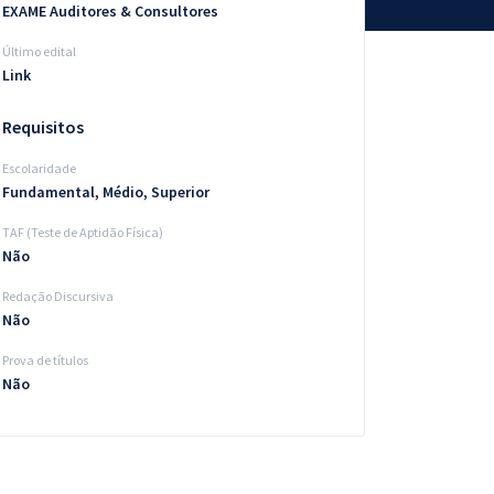
EXAME Auditores & Consultores
Último edital
Link
Requisitos
Escolaridade
Fundamental, Médio, Superior
TAF (Teste de Aptidão Física)
Não
Redação Discursiva
Não
Prova de títulos
Não