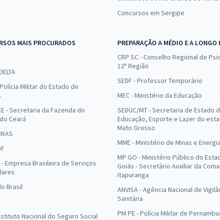
Concursos em Sergipe
RSOS MAIS PROCURADOS
PREPARAÇÃO A MÉDIO E A LONGO
CRP SC - Conselho Regional de Psic
12ª Região
 DELTA
SEDF - Professor Temporário
Polícia Militar do Estado de
s
MEC - Ministério da Educação
E - Secretaria da Fazenda do
SEDUC/MT - Secretaria de Estado 
 do Ceará
Educação, Esporte e Lazer do est
Mato Grosso
BRAS
MME - Ministério de Minas e Energi
DF
MP GO - Ministério Público do Esta
- Empresa Brasileira de Serviços
Goiás - Secretário Auxiliar da Com
lares
Itapuranga
o Brasil
ANVISA - Agência Nacional de Vigilâ
Sanitária
PM PE - Polícia Militar de Pernamb
Instituto Nacional do Seguro Social