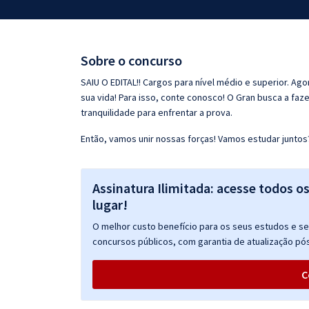
Pós
Graduação
Sobre o concurso
OAB
SAIU O EDITAL!! Cargos para nível médio e superior. Ag
sua vida! Para isso, conte conosco! O Gran busca a faz
Mentorias
tranquilidade para enfrentar a prova.
Então, vamos unir nossas forças! Vamos estudar juntos
Questões grátis
Conteúdo gratuito
Assinatura Ilimitada: acesse todos o
Blog
lugar!
Aprovados
O melhor custo benefício para os seus estudos e seu
concursos públicos, com garantia de atualização pós
Atendimento
C