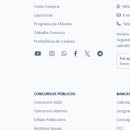
Como Comprar
Wha
Loja Social
E-ma
Programa de Afiliados
Tel
Trabalhe Conosco
Horário
segunda
Preferência de Cookies
sábado 
Foi a
Envie-
CONCURSOS PÚBLICOS
BANCA
Concursos 2026
Cebras
Concursos Abertos
Cesgra
Editais Publicados
Consulp
Histórias Visuais
FCC