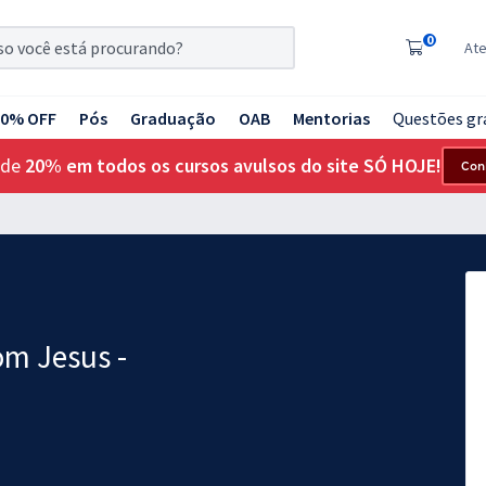
0
At
20% OFF
Pós
Graduação
OAB
Mentorias
Questões gr
 de
20% em todos os cursos avulsos do site SÓ HOJE!
Con
om Jesus -