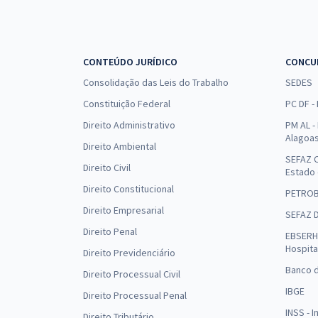
CONTEÚDO JURÍDICO
CONCU
Consolidação das Leis do Trabalho
SEDES
Constituição Federal
PC DF -
Direito Administrativo
PM AL - 
Alagoa
Direito Ambiental
SEFAZ C
Direito Civil
Estado
Direito Constitucional
PETRO
Direito Empresarial
SEFAZ 
Direito Penal
EBSERH 
Hospita
Direito Previdenciário
Banco d
Direito Processual Civil
IBGE
Direito Processual Penal
INSS - 
Direito Tributário