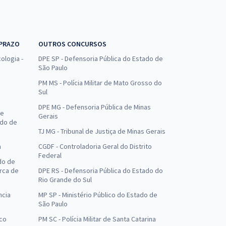
 PRAZO
OUTROS CONCURSOS
ologia -
DPE SP - Defensoria Pública do Estado de
São Paulo
PM MS - Polícia Militar de Mato Grosso do
Sul
DPE MG - Defensoria Pública de Minas
de
Gerais
ado de
TJ MG - Tribunal de Justiça de Minas Gerais
a
CGDF - Controladoria Geral do Distrito
Federal
do de
arca de
DPE RS - Defensoria Pública do Estado do
Rio Grande do Sul
ncia
MP SP - Ministério Público do Estado de
São Paulo
uco
PM SC - Polícia Militar de Santa Catarina