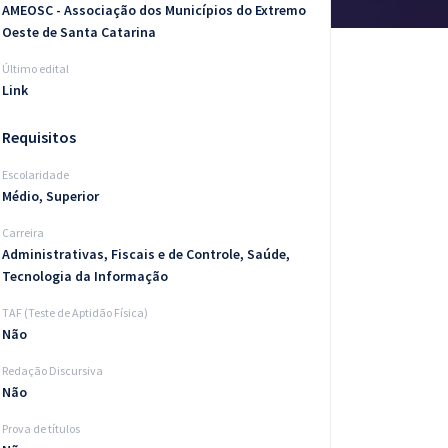
AMEOSC - Associação dos Municípios do Extremo
Oeste de Santa Catarina
Último edital
Link
Requisitos
Escolaridade
Médio, Superior
Carreira
Administrativas, Fiscais e de Controle, Saúde,
Tecnologia da Informação
TAF (Teste de Aptidão Física)
Não
Redação Discursiva
Não
Prova de títulos