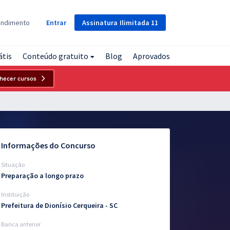
Assinatura
Ilimitada
11
endimento
Entrar
átis
Conteúdo gratuito
Blog
Aprovados
hecer cursos
Informações do Concurso
Situação
Preparação a longo prazo
Instituição
Prefeitura de Dionísio Cerqueira - SC
Banca anterior