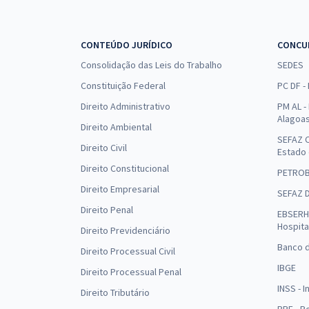
CONTEÚDO JURÍDICO
CONCU
Consolidação das Leis do Trabalho
SEDES
Constituição Federal
PC DF -
Direito Administrativo
PM AL - 
Alagoa
Direito Ambiental
SEFAZ C
Direito Civil
Estado
Direito Constitucional
PETRO
Direito Empresarial
SEFAZ 
Direito Penal
EBSERH 
Hospita
Direito Previdenciário
Banco d
Direito Processual Civil
IBGE
Direito Processual Penal
INSS - 
Direito Tributário