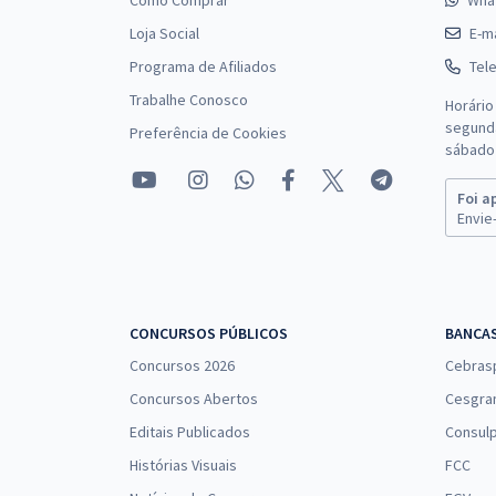
Como Comprar
Wha
Loja Social
E-ma
Programa de Afiliados
Tel
Trabalhe Conosco
Horário
segunda
Preferência de Cookies
sábado 
Foi a
Envie-
CONCURSOS PÚBLICOS
BANCA
Concursos 2026
Cebras
Concursos Abertos
Cesgra
Editais Publicados
Consulp
Histórias Visuais
FCC