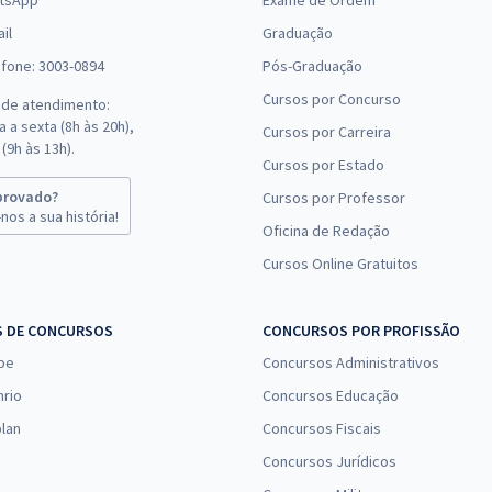
tsApp
Exame de Ordem
il
Graduação
efone: 3003-0894
Pós-Graduação
Cursos por Concurso
 de atendimento:
 a sexta (8h às 20h),
Cursos por Carreira
(9h às 13h).
Cursos por Estado
provado?
Cursos por Professor
nos a sua história!
Oficina de Redação
Cursos Online Gratuitos
S DE CONCURSOS
CONCURSOS POR PROFISSÃO
pe
Concursos Administrativos
nrio
Concursos Educação
lan
Concursos Fiscais
Concursos Jurídicos