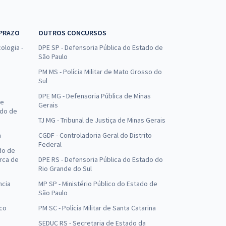
 PRAZO
OUTROS CONCURSOS
ologia -
DPE SP - Defensoria Pública do Estado de
São Paulo
PM MS - Polícia Militar de Mato Grosso do
Sul
DPE MG - Defensoria Pública de Minas
de
Gerais
ado de
TJ MG - Tribunal de Justiça de Minas Gerais
a
CGDF - Controladoria Geral do Distrito
Federal
do de
arca de
DPE RS - Defensoria Pública do Estado do
Rio Grande do Sul
ncia
MP SP - Ministério Público do Estado de
São Paulo
uco
PM SC - Polícia Militar de Santa Catarina
SEDUC RS - Secretaria de Estado da