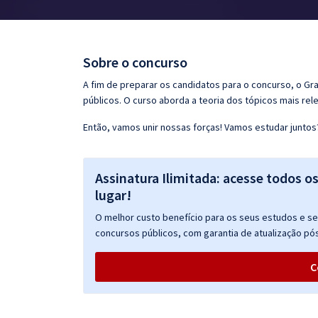
Pós
Graduação
Sobre o concurso
OAB
A fim de preparar os candidatos para o concurso, o G
públicos. O curso aborda a teoria dos tópicos mais rele
Mentorias
Então, vamos unir nossas forças! Vamos estudar juntos
Questões grátis
Assinatura Ilimitada: acesse todos o
Conteúdo gratuito
lugar!
Blog
O melhor custo benefício para os seus estudos e seu
Aprovados
concursos públicos, com garantia de atualização pós
C
Atendimento