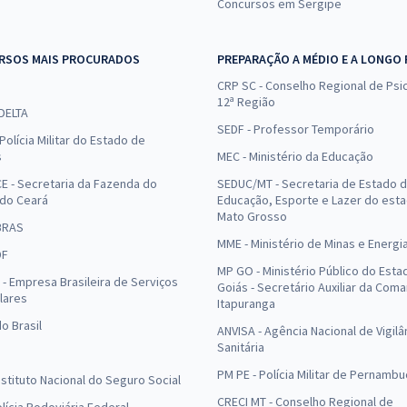
Concursos em Sergipe
RSOS MAIS PROCURADOS
PREPARAÇÃO A MÉDIO E A LONGO
CRP SC - Conselho Regional de Psic
12ª Região
 DELTA
SEDF - Professor Temporário
Polícia Militar do Estado de
s
MEC - Ministério da Educação
E - Secretaria da Fazenda do
SEDUC/MT - Secretaria de Estado 
 do Ceará
Educação, Esporte e Lazer do est
Mato Grosso
BRAS
MME - Ministério de Minas e Energi
DF
MP GO - Ministério Público do Esta
- Empresa Brasileira de Serviços
Goiás - Secretário Auxiliar da Com
lares
Itapuranga
o Brasil
ANVISA - Agência Nacional de Vigilâ
Sanitária
PM PE - Polícia Militar de Pernamb
Instituto Nacional do Seguro Social
CRECI MT - Conselho Regional de