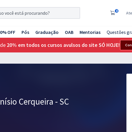
0
At
20% OFF
Pós
Graduação
OAB
Mentorias
Questões gr
 de
20% em todos os cursos avulsos do site SÓ HOJE!
Con
nísio Cerqueira - SC