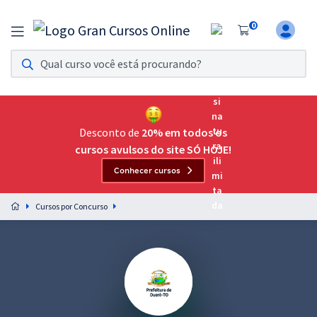
0
Assinatura Ilimitada 11
Acesso a todos os cursos. Teste grátis por 7 dias!
Assinatura OAB Até Passar
Acesso ilimitado a toda preparação para o Exame da
Desconto de
20% em todos os
Ordem, até você passar!
cursos avulsos do site SÓ HOJE!
Conhecer cursos
Residências Multiprofissionais
Preparação completa e intensiva para as principais
Cursos por Concurso
residências em saúde do Brasil
Concursos
Assinatura Ilimitada
Cursos 20% OFF