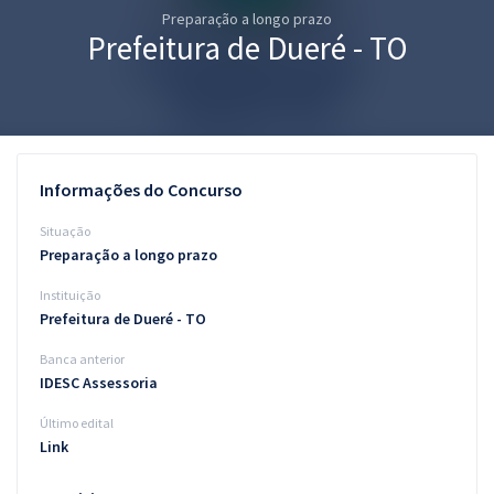
Preparação a longo prazo
Pós
Prefeitura de Dueré - TO
Graduação
OAB
Mentorias
Informações do Concurso
Questões grátis
Situação
Preparação a longo prazo
Conteúdo gratuito
Instituição
Blog
Prefeitura de Dueré - TO
Aprovados
Banca anterior
IDESC Assessoria
Atendimento
Último edital
Link