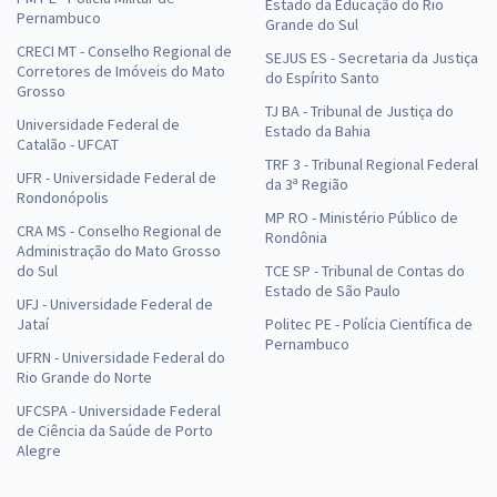
Estado da Educação do Rio
Pernambuco
Grande do Sul
CRECI MT - Conselho Regional de
SEJUS ES - Secretaria da Justiça
Corretores de Imóveis do Mato
do Espírito Santo
Grosso
TJ BA - Tribunal de Justiça do
Universidade Federal de
Estado da Bahia
Catalão - UFCAT
TRF 3 - Tribunal Regional Federal
UFR - Universidade Federal de
da 3ª Região
Rondonópolis
MP RO - Ministério Público de
CRA MS - Conselho Regional de
Rondônia
Administração do Mato Grosso
do Sul
TCE SP - Tribunal de Contas do
Estado de São Paulo
UFJ - Universidade Federal de
Jataí
Politec PE - Polícia Científica de
Pernambuco
UFRN - Universidade Federal do
Rio Grande do Norte
UFCSPA - Universidade Federal
de Ciência da Saúde de Porto
Alegre