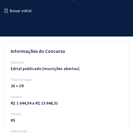
Pós
Baixar edital
Graduação
OAB
Mentorias
Informações do Concurso
Questões grátis
Situação
Edital publicado (Inscrições abertas)
Conteúdo gratuito
Total de vagas
Blog
26 + CR
Aprovados
Salário
R$ 1.644,54 a R$ 13.648,31
Atendimento
Estado
RS
Instituição