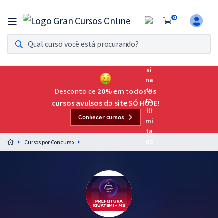
0
Assinatura Ilimitada 11
Acesso a todos os cursos. Teste grátis por 7 dias!
Assinatura OAB Até Passar
Acesso ilimitado a toda preparação para o Exame da
Desconto de
20% em todos os
Ordem, até você passar!
cursos avulsos do site SÓ HOJE!
Conhecer cursos
Residências Multiprofissionais
Preparação completa e intensiva para as principais
Cursos por Concurso
residências em saúde do Brasil
Concursos
Assinatura Ilimitada
Cursos 20% OFF