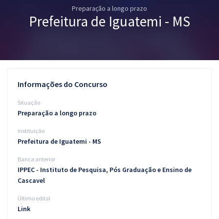
Preparação a longo prazo
Pós
Prefeitura de Iguatemi - MS
Graduação
OAB
Mentorias
Informações do Concurso
Questões grátis
Situação
Preparação a longo prazo
Conteúdo gratuito
Instituição
Blog
Prefeitura de Iguatemi - MS
Aprovados
Banca anterior
IPPEC - Instituto de Pesquisa, Pós Graduação e Ensino de
Cascavel
Atendimento
Último edital
Link