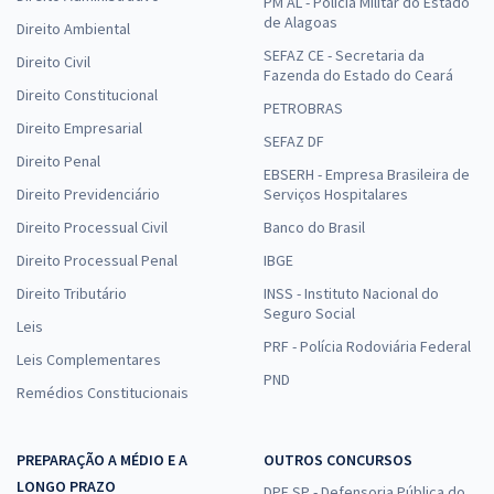
PM AL - Polícia Militar do Estado
de Alagoas
Direito Ambiental
SEFAZ CE - Secretaria da
Direito Civil
Fazenda do Estado do Ceará
Direito Constitucional
PETROBRAS
Direito Empresarial
SEFAZ DF
Direito Penal
EBSERH - Empresa Brasileira de
Direito Previdenciário
Serviços Hospitalares
Direito Processual Civil
Banco do Brasil
Direito Processual Penal
IBGE
Direito Tributário
INSS - Instituto Nacional do
Seguro Social
Leis
PRF - Polícia Rodoviária Federal
Leis Complementares
PND
Remédios Constitucionais
PREPARAÇÃO A MÉDIO E A
OUTROS CONCURSOS
LONGO PRAZO
DPE SP - Defensoria Pública do