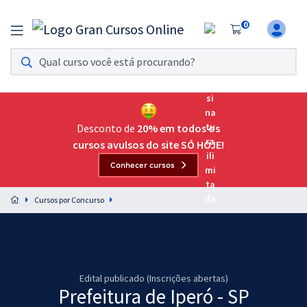
0
Assinatura Ilimitada 11
Acesso a todos os cursos. Teste grátis por 7 dias!
Assinatura OAB Até Passar
Acesso ilimitado a toda preparação para o Exame da
Desconto de
20% em todos os
Ordem, até você passar!
cursos avulsos do site SÓ HOJE!
Conhecer cursos
Residências Multiprofissionais
Preparação completa e intensiva para as principais
Cursos por Concurso
residências em saúde do Brasil
Concursos
Assinatura Ilimitada
Edital publicado (Inscrições abertas)
Prefeitura de Iperó - SP
Cursos 20% OFF