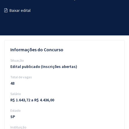
Pós
Baixar edital
Graduação
OAB
Mentorias
Informações do Concurso
Questões grátis
Situação
Edital publicado (Inscrições abertas)
Conteúdo gratuito
Total de vagas
Blog
48
Aprovados
Salário
R$ 1.643,72 a R$ 4.436,00
Atendimento
Estado
SP
Instituição