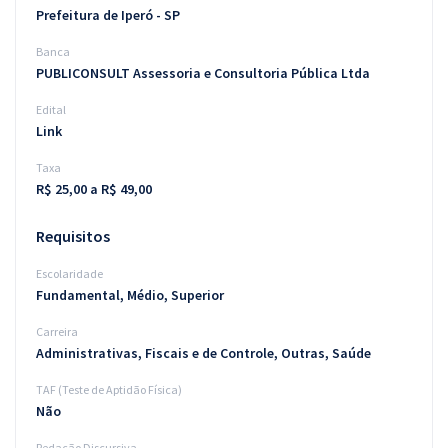
Prefeitura de Iperó - SP
Banca
PUBLICONSULT Assessoria e Consultoria Pública Ltda
Edital
Link
Taxa
R$ 25,00 a R$ 49,00
Requisitos
Escolaridade
Fundamental, Médio, Superior
Carreira
Administrativas, Fiscais e de Controle, Outras, Saúde
TAF (Teste de Aptidão Física)
Não
Redação Discursiva