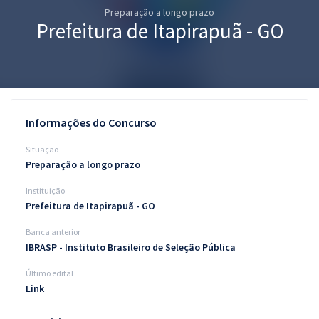
Preparação a longo prazo
Pós
Prefeitura de Itapirapuã - GO
Graduação
OAB
Mentorias
Informações do Concurso
Questões grátis
Situação
Preparação a longo prazo
Conteúdo gratuito
Instituição
Blog
Prefeitura de Itapirapuã - GO
Aprovados
Banca anterior
IBRASP - Instituto Brasileiro de Seleção Pública
Atendimento
Último edital
Link