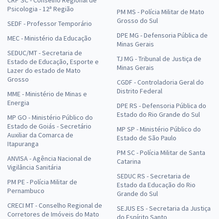
CRP SC - Conselho Regional de
Psicologia - 12ª Região
PM MS - Polícia Militar de Mato
Grosso do Sul
SEDF - Professor Temporário
DPE MG - Defensoria Pública de
MEC - Ministério da Educação
Minas Gerais
SEDUC/MT - Secretaria de
TJ MG - Tribunal de Justiça de
Estado de Educação, Esporte e
Minas Gerais
Lazer do estado de Mato
Grosso
CGDF - Controladoria Geral do
Distrito Federal
MME - Ministério de Minas e
Energia
DPE RS - Defensoria Pública do
Estado do Rio Grande do Sul
MP GO - Ministério Público do
Estado de Goiás - Secretário
MP SP - Ministério Público do
Auxiliar da Comarca de
Estado de São Paulo
Itapuranga
PM SC - Polícia Militar de Santa
ANVISA - Agência Nacional de
Catarina
Vigilância Sanitária
SEDUC RS - Secretaria de
PM PE - Polícia Militar de
Estado da Educação do Rio
Pernambuco
Grande do Sul
CRECI MT - Conselho Regional de
SEJUS ES - Secretaria da Justiça
Corretores de Imóveis do Mato
do Espírito Santo