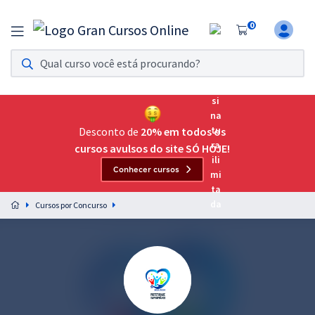
0
Assinatura Ilimitada 11
Acesso a todos os cursos. Teste grátis por 7 dias!
Assinatura OAB Até Passar
Acesso ilimitado a toda preparação para o Exame da
Desconto de
20% em todos os
Ordem, até você passar!
cursos avulsos do site SÓ HOJE!
Conhecer cursos
Residências Multiprofissionais
Preparação completa e intensiva para as principais
Cursos por Concurso
residências em saúde do Brasil
Concursos
Assinatura Ilimitada
Cursos 20% OFF