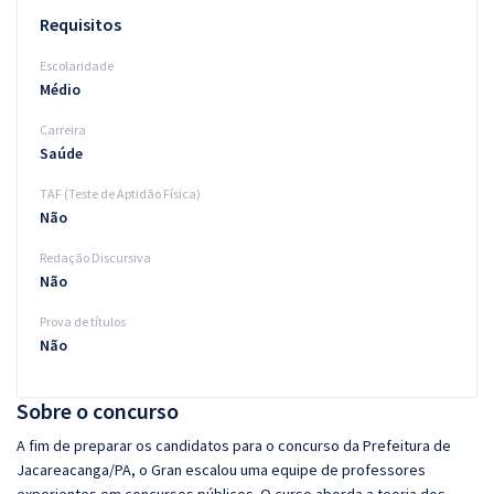
Requisitos
Escolaridade
Médio
Carreira
Saúde
TAF (Teste de Aptidão Física)
Não
Redação Discursiva
Não
Prova de títulos
Não
Sobre o concurso
A fim de preparar os candidatos para o concurso da Prefeitura de
Jacareacanga/PA, o Gran escalou uma equipe de professores