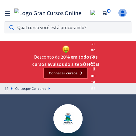
0
Assinatura Ilimitada 11
Acesso a todos os cursos. Teste grátis por 7 dias!
Assinatura OAB Até Passar
Acesso ilimitado a toda preparação para o Exame da
Desconto de
20% em todos os
Ordem, até você passar!
cursos avulsos do site SÓ HOJE!
Conhecer cursos
Residências Multiprofissionais
Preparação completa e intensiva para as principais
Cursos por Concurso
residências em saúde do Brasil
Concursos
Assinatura Ilimitada
Cursos 20% OFF