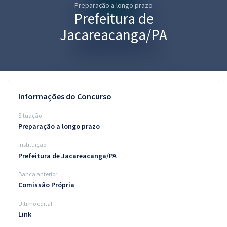
Preparação a longo prazo
Pós
Prefeitura de
Graduação
Jacareacanga/PA
OAB
Mentorias
Informações do Concurso
Questões grátis
Situação
Conteúdo gratuito
Preparação a longo prazo
Instituição
Blog
Prefeitura de Jacareacanga/PA
Aprovados
Banca anterior
Comissão Própria
Atendimento
Último edital
Link