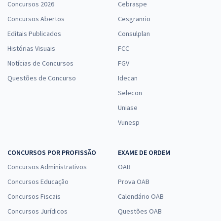
Concursos 2026
Cebraspe
Concursos Abertos
Cesgranrio
Editais Publicados
Consulplan
Histórias Visuais
FCC
Notícias de Concursos
FGV
Questões de Concurso
Idecan
Selecon
Uniase
Vunesp
CONCURSOS POR PROFISSÃO
EXAME DE ORDEM
Concursos Administrativos
OAB
Concursos Educação
Prova OAB
Concursos Fiscais
Calendário OAB
Concursos Jurídicos
Questões OAB