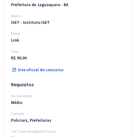
Prefeitura de Jaguaquara - BA
Banca
ISET - Instituto ISET
Edital
Link
Taxa
R$ 90,00
Site oficial do concurso
Requisitos
Escolaridade
Médio
Carreira
Policiais, Prefeituras
TAF (Teste de Aptidão Física)