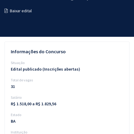
Pós
Baixar edital
Graduação
OAB
Mentorias
Informações do Concurso
Questões grátis
Situação
Edital publicado (Inscrições abertas)
Conteúdo gratuito
Total de vagas
Blog
31
Aprovados
Salário
R$ 1.518,00 a R$ 1.829,56
Atendimento
Estado
BA
Instituição