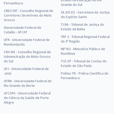
Estado da Educação do Rio
Pernambuco
Grande do Sul
CRECI MT - Conselho Regional de
SEJUS ES - Secretaria da Justiça
Corretores de Imóveis do Mato
do Espírito Santo
Grosso
TJ BA - Tribunal de Justiça do
Universidade Federal de
Estado da Bahia
Catalão - UFCAT
TRF 3 - Tribunal Regional Federal
UFR - Universidade Federal de
da 3ª Região
Rondonópolis
MP RO - Ministério Público de
CRA MS - Conselho Regional de
Rondônia
Administração do Mato Grosso
do Sul
TCE SP - Tribunal de Contas do
Estado de São Paulo
UFJ - Universidade Federal de
Jataí
Politec PE - Polícia Científica de
Pernambuco
UFRN - Universidade Federal do
Rio Grande do Norte
UFCSPA - Universidade Federal
de Ciência da Saúde de Porto
Alegre