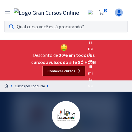
0
Assinatura Ilimitada 11
Acesso a todos os cursos. Teste grátis por 7 dias!
Assinatura OAB Até Passar
Acesso ilimitado a toda preparação para o Exame da
Desconto de
20% em todos os
Ordem, até você passar!
cursos avulsos do site SÓ HOJE!
Conhecer cursos
Residências Multiprofissionais
Preparação completa e intensiva para as principais
Cursos por Concurso
residências em saúde do Brasil
Concursos
Assinatura Ilimitada
Cursos 20% OFF