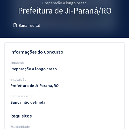
Preparação a longo prazo
Pós
Prefeitura de Ji-Paraná/RO
Graduação
Baixar edital
OAB
Mentorias
Informações do Concurso
Questões grátis
Situação
Preparação a longo prazo
Conteúdo gratuito
Instituição
Blog
Prefeitura de Ji-Paraná/RO
Aprovados
Banca anterior
Banca não definida
Atendimento
Requisitos
Escolaridade