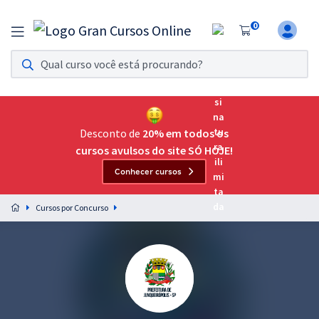
0
Assinatura Ilimitada 11
Acesso a todos os cursos. Teste grátis por 7 dias!
Assinatura OAB Até Passar
Acesso ilimitado a toda preparação para o Exame da
Desconto de
20% em todos os
Ordem, até você passar!
cursos avulsos do site SÓ HOJE!
Conhecer cursos
Residências Multiprofissionais
Preparação completa e intensiva para as principais
Cursos por Concurso
residências em saúde do Brasil
Concursos
Assinatura Ilimitada
Cursos 20% OFF