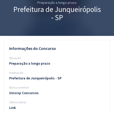
Preparação a longo prazo
Pós
Prefeitura de Junqueirópolis
Graduação
- SP
OAB
Mentorias
Informações do Concurso
Questões grátis
Situação
Conteúdo gratuito
Preparação a longo prazo
Instituição
Blog
Prefeitura de Junqueirópolis - SP
Aprovados
Banca anterior
Unisisp Concursos
Atendimento
Último edital
Link