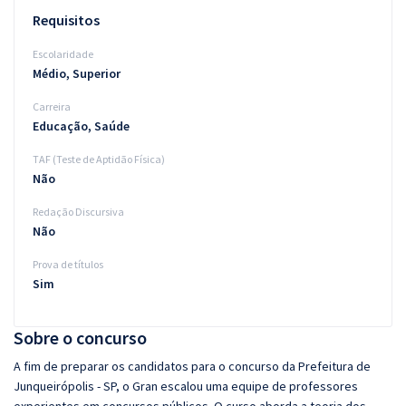
Requisitos
Escolaridade
Médio, Superior
Carreira
Educação, Saúde
TAF (Teste de Aptidão Física)
Não
Redação Discursiva
Não
Prova de títulos
Sim
Sobre o concurso
A fim de preparar os candidatos para o concurso da Prefeitura de
Junqueirópolis - SP, o Gran escalou uma equipe de professores