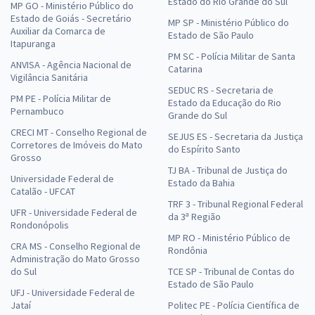
Estado do Rio Grande do Sul
MP GO - Ministério Público do
Estado de Goiás - Secretário
MP SP - Ministério Público do
Auxiliar da Comarca de
Estado de São Paulo
Itapuranga
PM SC - Polícia Militar de Santa
ANVISA - Agência Nacional de
Catarina
Vigilância Sanitária
SEDUC RS - Secretaria de
PM PE - Polícia Militar de
Estado da Educação do Rio
Pernambuco
Grande do Sul
CRECI MT - Conselho Regional de
SEJUS ES - Secretaria da Justiça
Corretores de Imóveis do Mato
do Espírito Santo
Grosso
TJ BA - Tribunal de Justiça do
Universidade Federal de
Estado da Bahia
Catalão - UFCAT
TRF 3 - Tribunal Regional Federal
UFR - Universidade Federal de
da 3ª Região
Rondonópolis
MP RO - Ministério Público de
CRA MS - Conselho Regional de
Rondônia
Administração do Mato Grosso
do Sul
TCE SP - Tribunal de Contas do
Estado de São Paulo
UFJ - Universidade Federal de
Jataí
Politec PE - Polícia Científica de