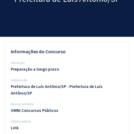
Pós
Graduação
OAB
Mentorias
Informações do Concurso
Questões grátis
Situação
Preparação a longo prazo
Conteúdo gratuito
Instituição
Blog
Prefeitura de Luís Antônio/SP - Prefeitura de Luís
Antônio/SP
Aprovados
Banca anterior
OMNI Concursos Públicos
Atendimento
Último edital
Link