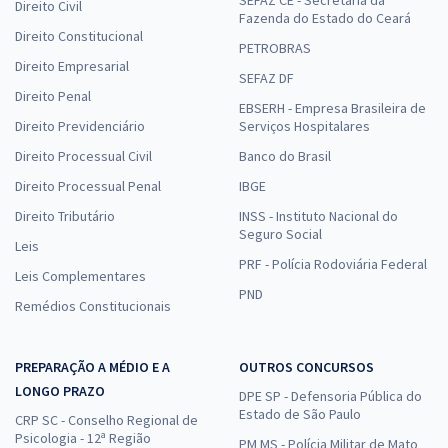
SEFAZ CE - Secretaria da
Direito Civil
Fazenda do Estado do Ceará
Direito Constitucional
PETROBRAS
Direito Empresarial
SEFAZ DF
Direito Penal
EBSERH - Empresa Brasileira de
Direito Previdenciário
Serviços Hospitalares
Direito Processual Civil
Banco do Brasil
Direito Processual Penal
IBGE
Direito Tributário
INSS - Instituto Nacional do
Seguro Social
Leis
PRF - Polícia Rodoviária Federal
Leis Complementares
PND
Remédios Constitucionais
PREPARAÇÃO A MÉDIO E A
OUTROS CONCURSOS
LONGO PRAZO
DPE SP - Defensoria Pública do
Estado de São Paulo
CRP SC - Conselho Regional de
Psicologia - 12ª Região
PM MS - Polícia Militar de Mato