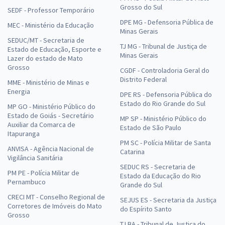
Grosso do Sul
SEDF - Professor Temporário
DPE MG - Defensoria Pública de
MEC - Ministério da Educação
Minas Gerais
SEDUC/MT - Secretaria de
TJ MG - Tribunal de Justiça de
Estado de Educação, Esporte e
Minas Gerais
Lazer do estado de Mato
Grosso
CGDF - Controladoria Geral do
Distrito Federal
MME - Ministério de Minas e
Energia
DPE RS - Defensoria Pública do
Estado do Rio Grande do Sul
MP GO - Ministério Público do
Estado de Goiás - Secretário
MP SP - Ministério Público do
Auxiliar da Comarca de
Estado de São Paulo
Itapuranga
PM SC - Polícia Militar de Santa
ANVISA - Agência Nacional de
Catarina
Vigilância Sanitária
SEDUC RS - Secretaria de
PM PE - Polícia Militar de
Estado da Educação do Rio
Pernambuco
Grande do Sul
CRECI MT - Conselho Regional de
SEJUS ES - Secretaria da Justiça
Corretores de Imóveis do Mato
do Espírito Santo
Grosso
TJ BA - Tribunal de Justiça do