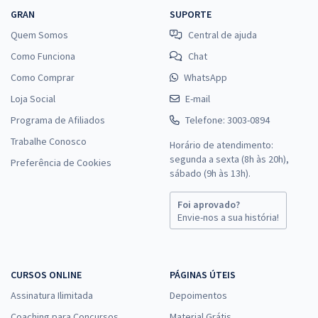
GRAN
SUPORTE
Quem Somos
Central de ajuda
Como Funciona
Chat
Como Comprar
WhatsApp
Loja Social
E-mail
Programa de Afiliados
Telefone: 3003-0894
Trabalhe Conosco
Horário de atendimento:
segunda a sexta (8h às 20h),
Preferência de Cookies
sábado (9h às 13h).
Foi aprovado?
Envie-nos a sua história!
CURSOS ONLINE
PÁGINAS ÚTEIS
Assinatura Ilimitada
Depoimentos
Coaching para Concursos
Material Grátis