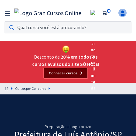
0
Assinatura Ilimitada 11
Acesso a todos os cursos. Teste grátis por 7 dias!
Assinatura OAB Até Passar
Acesso ilimitado a toda preparação para o Exame da
Desconto de
20% em todos os
Ordem, até você passar!
cursos avulsos do site SÓ HOJE!
Conhecer cursos
Residências Multiprofissionais
Preparação completa e intensiva para as principais
Cursos por Concurso
residências em saúde do Brasil
Concursos
Assinatura Ilimitada
Preparação a longo prazo
Cursos 20% OFF
Prefeitura de Luís Antônio/SP