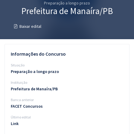
Preparação a longo prazo
Pós
Prefeitura de Manaíra/PB
Graduação
Baixar edital
OAB
Mentorias
Informações do Concurso
Questões grátis
Situação
Preparação a longo prazo
Conteúdo gratuito
Instituição
Blog
Prefeitura de Manaíra/PB
Aprovados
Banca anterior
FACET Concursos
Atendimento
Último edital
Link