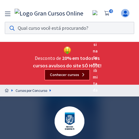
0
Assinatura Ilimitada 11
Acesso a todos os cursos. Teste grátis por 7 dias!
Assinatura OAB Até Passar
Acesso ilimitado a toda preparação para o Exame da
Desconto de
20% em todos os
Ordem, até você passar!
cursos avulsos do site SÓ HOJE!
Conhecer cursos
Residências Multiprofissionais
Preparação completa e intensiva para as principais
Cursos por Concurso
residências em saúde do Brasil
Concursos
Assinatura Ilimitada
Cursos 20% OFF