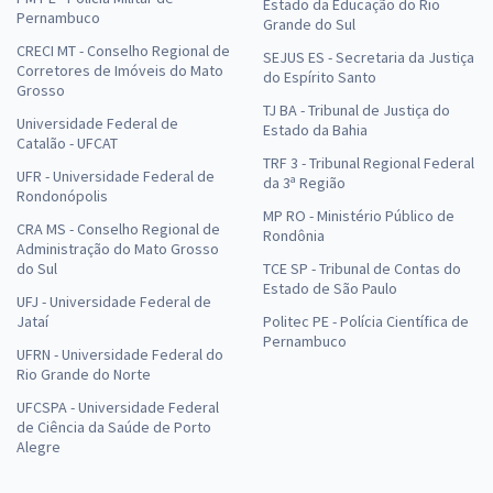
Estado da Educação do Rio
Pernambuco
Grande do Sul
CRECI MT - Conselho Regional de
SEJUS ES - Secretaria da Justiça
Corretores de Imóveis do Mato
do Espírito Santo
Grosso
TJ BA - Tribunal de Justiça do
Universidade Federal de
Estado da Bahia
Catalão - UFCAT
TRF 3 - Tribunal Regional Federal
UFR - Universidade Federal de
da 3ª Região
Rondonópolis
MP RO - Ministério Público de
CRA MS - Conselho Regional de
Rondônia
Administração do Mato Grosso
do Sul
TCE SP - Tribunal de Contas do
Estado de São Paulo
UFJ - Universidade Federal de
Jataí
Politec PE - Polícia Científica de
Pernambuco
UFRN - Universidade Federal do
Rio Grande do Norte
UFCSPA - Universidade Federal
de Ciência da Saúde de Porto
Alegre