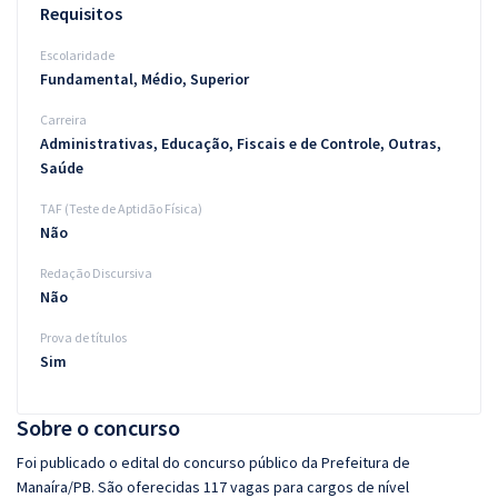
Requisitos
Escolaridade
Fundamental, Médio, Superior
Carreira
Administrativas, Educação, Fiscais e de Controle, Outras,
Saúde
TAF (Teste de Aptidão Física)
Não
Redação Discursiva
Não
Prova de títulos
Sim
Sobre o concurso
Foi publicado o edital do concurso público da Prefeitura de
Manaíra/PB. São oferecidas 117 vagas para cargos de nível