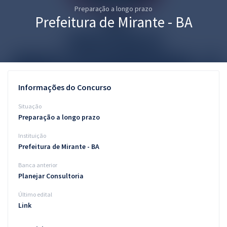
Preparação a longo prazo
Pós
Prefeitura de Mirante - BA
Graduação
OAB
Mentorias
Informações do Concurso
Questões grátis
Situação
Preparação a longo prazo
Conteúdo gratuito
Instituição
Blog
Prefeitura de Mirante - BA
Aprovados
Banca anterior
Planejar Consultoria
Atendimento
Último edital
Link