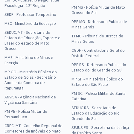
CRP SC - Conselho Regional de
Psicologia - 12ª Região
PM MS - Polícia Militar de Mato
Grosso do Sul
SEDF - Professor Temporário
DPE MG - Defensoria Pública de
MEC - Ministério da Educação
Minas Gerais
SEDUC/MT - Secretaria de
TJ MG - Tribunal de Justiça de
Estado de Educação, Esporte e
Minas Gerais
Lazer do estado de Mato
Grosso
CGDF - Controladoria Geral do
Distrito Federal
MME - Ministério de Minas e
Energia
DPE RS - Defensoria Pública do
Estado do Rio Grande do Sul
MP GO - Ministério Público do
Estado de Goiás - Secretário
MP SP - Ministério Público do
Auxiliar da Comarca de
Estado de São Paulo
Itapuranga
PM SC - Polícia Militar de Santa
ANVISA - Agência Nacional de
Catarina
Vigilância Sanitária
SEDUC RS - Secretaria de
PM PE - Polícia Militar de
Estado da Educação do Rio
Pernambuco
Grande do Sul
CRECI MT - Conselho Regional de
SEJUS ES - Secretaria da Justiça
Corretores de Imóveis do Mato
do Espírito Santo