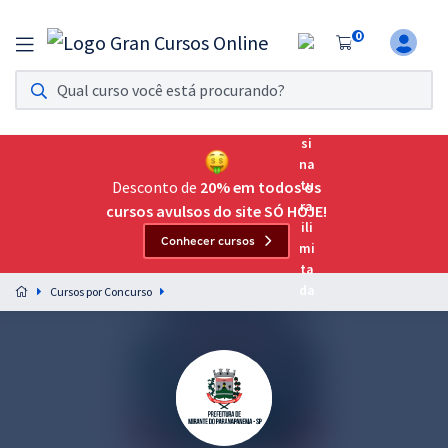
0
Assinatura Ilimitada 11
Acesso a todos os cursos. Teste grátis por 7 dias!
Assinatura OAB Até Passar
Acesso ilimitado a toda preparação para o Exame da
Desconto de
20% em todos os
Ordem, até você passar!
cursos avulsos do site SÓ HOJE!
Conhecer cursos
Residências Multiprofissionais
Preparação completa e intensiva para as principais
Cursos por Concurso
residências em saúde do Brasil
Concursos
Assinatura Ilimitada
Cursos 20% OFF