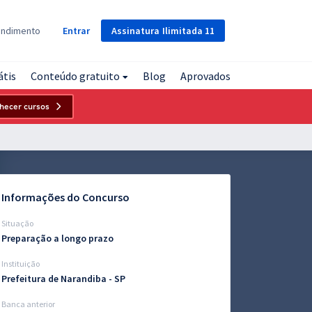
Assinatura
Ilimitada
11
endimento
Entrar
átis
Conteúdo gratuito
Blog
Aprovados
hecer cursos
Informações do Concurso
Situação
Preparação a longo prazo
Instituição
Prefeitura de Narandiba - SP
Banca anterior