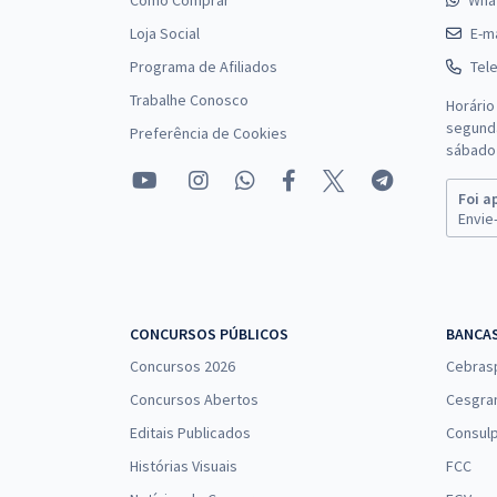
Como Comprar
Wha
Loja Social
E-ma
Programa de Afiliados
Tel
Trabalhe Conosco
Horário
segunda
Preferência de Cookies
sábado 
Foi a
Envie-
CONCURSOS PÚBLICOS
BANCA
Concursos 2026
Cebras
Concursos Abertos
Cesgra
Editais Publicados
Consulp
Histórias Visuais
FCC