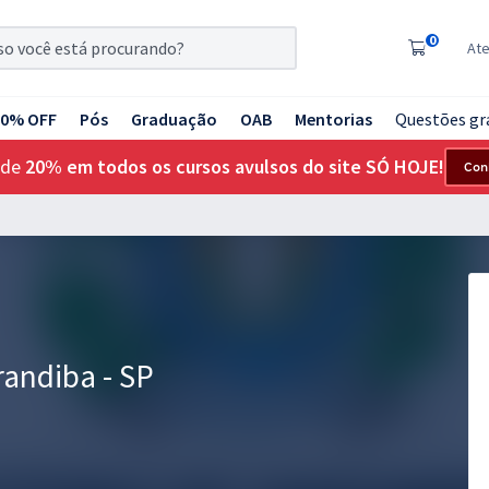
0
At
20% OFF
Pós
Graduação
OAB
Mentorias
Questões gr
 de
20% em todos os cursos avulsos do site SÓ HOJE!
Con
randiba - SP