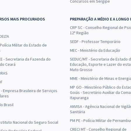
Concursos em Sergipe
RSOS MAIS PROCURADOS
PREPARAÇÃO A MÉDIO E A LONGO
CRP SC - Conselho Regional de Psic
12ª Região
 DELTA
SEDF - Professor Temporário
Polícia Militar do Estado de
s
MEC - Ministério da Educação
E - Secretaria da Fazenda do
SEDUC/MT - Secretaria de Estado 
 do Ceará
Educação, Esporte e Lazer do est
Mato Grosso
BRAS
MME - Ministério de Minas e Energi
DF
MP GO - Ministério Público do Esta
- Empresa Brasileira de Serviços
Goiás - Secretário Auxiliar da Com
lares
Itapuranga
o Brasil
ANVISA - Agência Nacional de Vigilâ
Sanitária
PM PE - Polícia Militar de Pernamb
Instituto Nacional do Seguro Social
CRECI MT - Conselho Regional de