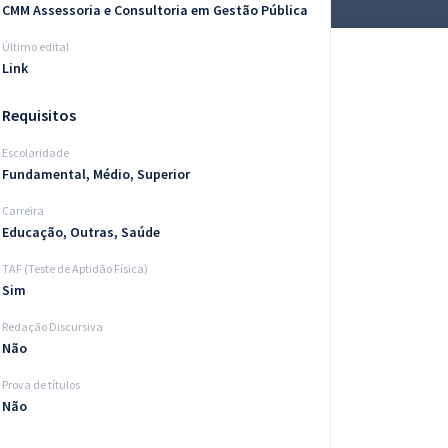
CMM Assessoria e Consultoria em Gestão Pública
Último edital
Link
Requisitos
Escolaridade
Fundamental, Médio, Superior
Carreira
Educação, Outras, Saúde
TAF (Teste de Aptidão Física)
Sim
Redação Discursiva
Não
Prova de títulos
Não