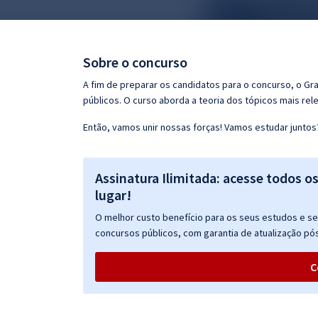
Pós
Graduação
Sobre o concurso
OAB
A fim de preparar os candidatos para o concurso, o G
públicos. O curso aborda a teoria dos tópicos mais rele
Mentorias
Então, vamos unir nossas forças! Vamos estudar juntos
Questões grátis
Assinatura Ilimitada: acesse todos o
Conteúdo gratuito
lugar!
Blog
O melhor custo benefício para os seus estudos e seu
Aprovados
concursos públicos, com garantia de atualização pós
C
Atendimento