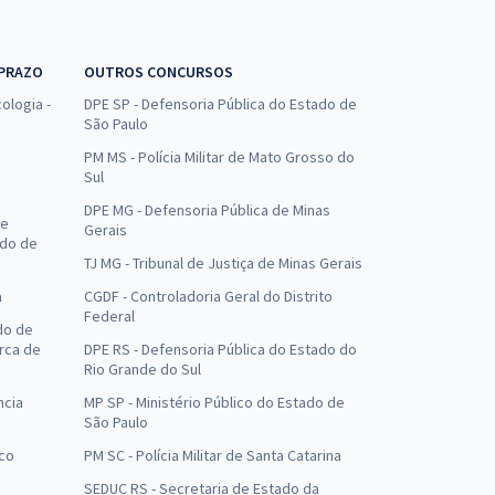
 PRAZO
OUTROS CONCURSOS
ologia -
DPE SP - Defensoria Pública do Estado de
São Paulo
PM MS - Polícia Militar de Mato Grosso do
Sul
DPE MG - Defensoria Pública de Minas
de
Gerais
ado de
TJ MG - Tribunal de Justiça de Minas Gerais
a
CGDF - Controladoria Geral do Distrito
Federal
do de
arca de
DPE RS - Defensoria Pública do Estado do
Rio Grande do Sul
ncia
MP SP - Ministério Público do Estado de
São Paulo
uco
PM SC - Polícia Militar de Santa Catarina
SEDUC RS - Secretaria de Estado da