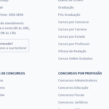
tsApp
Exame de Ordem
il
Graduação
efone: 3003-0894
Pós-Graduação
Cursos por Concurso
 de atendimento:
 a sexta (8h às 20h),
Cursos por Carreira
(9h às 13h).
Cursos por Estado
provado?
Cursos por Professor
nos a sua história!
Oficina de Redação
Cursos Online Gratuitos
S DE CONCURSOS
CONCURSOS POR PROFISSÃO
pe
Concursos Administrativos
nrio
Concursos Educação
lan
Concursos Fiscais
Concursos Jurídicos