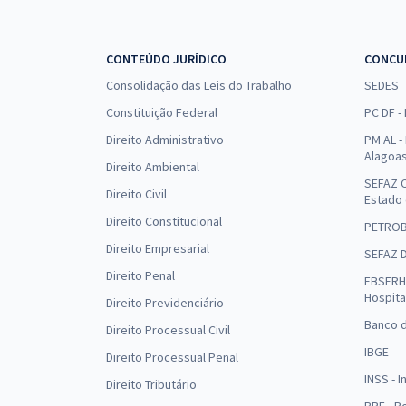
CONTEÚDO JURÍDICO
CONCU
Consolidação das Leis do Trabalho
SEDES
Constituição Federal
PC DF -
Direito Administrativo
PM AL - 
Alagoa
Direito Ambiental
SEFAZ C
Direito Civil
Estado
Direito Constitucional
PETRO
Direito Empresarial
SEFAZ 
Direito Penal
EBSERH 
Hospita
Direito Previdenciário
Banco d
Direito Processual Civil
IBGE
Direito Processual Penal
INSS - 
Direito Tributário