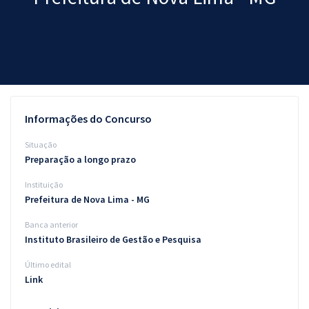
Pós
Graduação
OAB
Mentorias
Informações do Concurso
Questões grátis
Situação
Preparação a longo prazo
Conteúdo gratuito
Instituição
Blog
Prefeitura de Nova Lima - MG
Aprovados
Banca anterior
Instituto Brasileiro de Gestão e Pesquisa
Atendimento
Último edital
Link