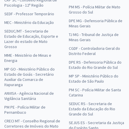
CRP SC - Conselho Regional de
Psicologia - 12ª Região
PM MS - Polícia Militar de Mato
Grosso do Sul
SEDF - Professor Temporário
DPE MG - Defensoria Pública de
MEC - Ministério da Educação
Minas Gerais
SEDUC/MT - Secretaria de
TJ MG - Tribunal de Justiça de
Estado de Educação, Esporte e
Minas Gerais
Lazer do estado de Mato
Grosso
CGDF - Controladoria Geral do
Distrito Federal
MME - Ministério de Minas e
Energia
DPE RS - Defensoria Pública do
Estado do Rio Grande do Sul
MP GO - Ministério Público do
Estado de Goiás - Secretário
MP SP - Ministério Público do
Auxiliar da Comarca de
Estado de São Paulo
Itapuranga
PM SC - Polícia Militar de Santa
ANVISA - Agência Nacional de
Catarina
Vigilância Sanitária
SEDUC RS - Secretaria de
PM PE - Polícia Militar de
Estado da Educação do Rio
Pernambuco
Grande do Sul
CRECI MT - Conselho Regional de
SEJUS ES - Secretaria da Justiça
Corretores de Imóveis do Mato
do Espírito Santo