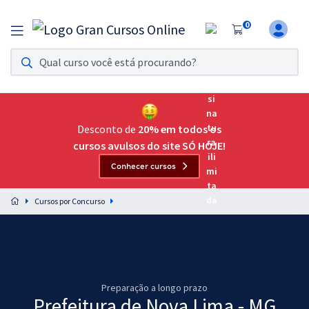
0
Assinatura Ilimitada 11
Acesso a todos os cursos. Teste grátis por 7 dias!
Assinatura OAB Até Passar
Acesso ilimitado a toda preparação para o Exame da
Desconto de
20% em todos os
Ordem, até você passar!
cursos avulsos do site SÓ HOJE!
Conhecer cursos
Residências Multiprofissionais
Preparação completa e intensiva para as principais
Cursos por Concurso
residências em saúde do Brasil
Concursos
Assinatura Ilimitada
Preparação a longo prazo
Cursos 20% OFF
Prefeitura de Nova Lima - MG