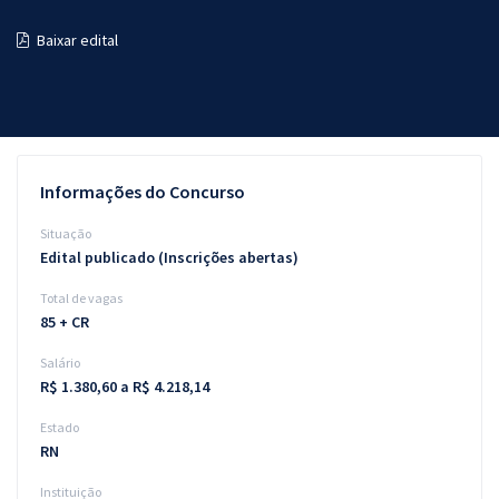
Pós
Baixar edital
Graduação
OAB
Mentorias
Informações do Concurso
Questões grátis
Situação
Edital publicado (Inscrições abertas)
Conteúdo gratuito
Total de vagas
Blog
85 + CR
Aprovados
Salário
R$ 1.380,60 a R$ 4.218,14
Atendimento
Estado
RN
Instituição