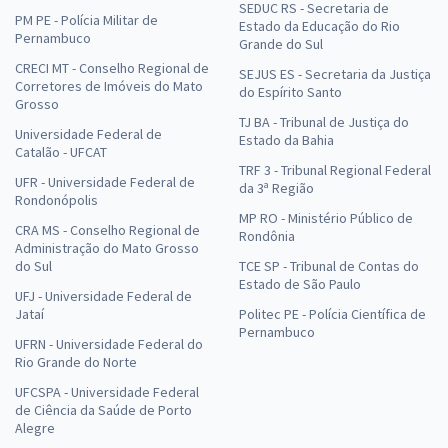
SEDUC RS - Secretaria de
PM PE - Polícia Militar de
Estado da Educação do Rio
Pernambuco
Grande do Sul
CRECI MT - Conselho Regional de
SEJUS ES - Secretaria da Justiça
Corretores de Imóveis do Mato
do Espírito Santo
Grosso
TJ BA - Tribunal de Justiça do
Universidade Federal de
Estado da Bahia
Catalão - UFCAT
TRF 3 - Tribunal Regional Federal
UFR - Universidade Federal de
da 3ª Região
Rondonópolis
MP RO - Ministério Público de
CRA MS - Conselho Regional de
Rondônia
Administração do Mato Grosso
do Sul
TCE SP - Tribunal de Contas do
Estado de São Paulo
UFJ - Universidade Federal de
Jataí
Politec PE - Polícia Científica de
Pernambuco
UFRN - Universidade Federal do
Rio Grande do Norte
UFCSPA - Universidade Federal
de Ciência da Saúde de Porto
Alegre