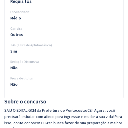
Requisitos
Escolaridade
Médio
Carreira
Outras
TAF (Teste de Aptidão Física)
Sim
Redação Discursiva
Não
Prova de títulos
Não
Sobre o concurso
SAIU O EDITAL GCM da Prefeitura de Pentecoste/CE!! Agora, você
precisará estudar com afinco para ingressar e mudar a sua vida! Para
isso, conte conosco! O Gran busca fazer de sua preparação a melhor