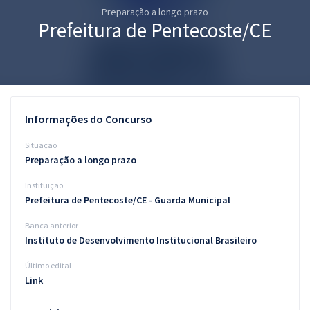
Preparação a longo prazo
Pós
Prefeitura de Pentecoste/CE
Graduação
OAB
Mentorias
Informações do Concurso
Questões grátis
Situação
Preparação a longo prazo
Conteúdo gratuito
Instituição
Blog
Prefeitura de Pentecoste/CE - Guarda Municipal
Aprovados
Banca anterior
Instituto de Desenvolvimento Institucional Brasileiro
Atendimento
Último edital
Link