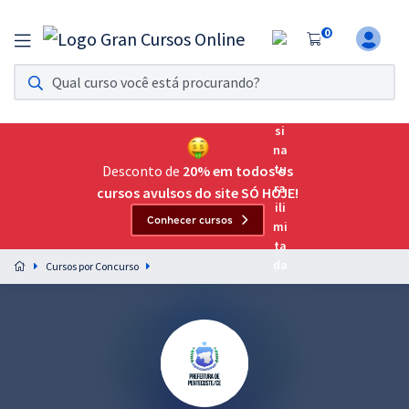
0
Assinatura Ilimitada 11
Acesso a todos os cursos. Teste grátis por 7 dias!
Assinatura OAB Até Passar
Acesso ilimitado a toda preparação para o Exame da
Desconto de
20% em todos os
Ordem, até você passar!
cursos avulsos do site SÓ HOJE!
Conhecer cursos
Residências Multiprofissionais
Preparação completa e intensiva para as principais
Cursos por Concurso
residências em saúde do Brasil
Concursos
Assinatura Ilimitada
Cursos 20% OFF