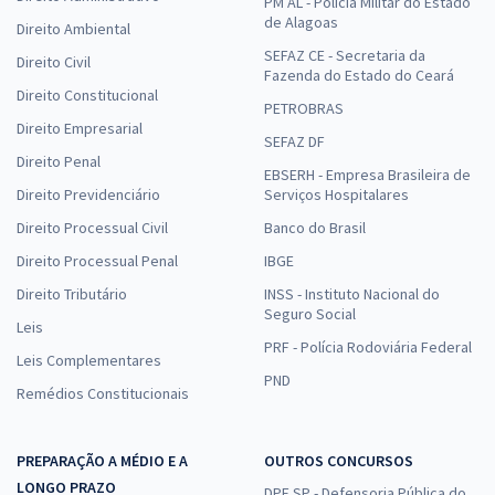
PM AL - Polícia Militar do Estado
de Alagoas
Direito Ambiental
SEFAZ CE - Secretaria da
Direito Civil
Fazenda do Estado do Ceará
Direito Constitucional
PETROBRAS
Direito Empresarial
SEFAZ DF
Direito Penal
EBSERH - Empresa Brasileira de
Direito Previdenciário
Serviços Hospitalares
Direito Processual Civil
Banco do Brasil
Direito Processual Penal
IBGE
Direito Tributário
INSS - Instituto Nacional do
Seguro Social
Leis
PRF - Polícia Rodoviária Federal
Leis Complementares
PND
Remédios Constitucionais
PREPARAÇÃO A MÉDIO E A
OUTROS CONCURSOS
LONGO PRAZO
DPE SP - Defensoria Pública do