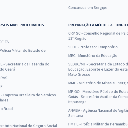
Concursos em Sergipe
RSOS MAIS PROCURADOS
PREPARAÇÃO A MÉDIO E A LONGO
CRP SC - Conselho Regional de Psic
12ª Região
 DELTA
SEDF - Professor Temporário
Polícia Militar do Estado de
s
MEC - Ministério da Educação
E - Secretaria da Fazenda do
SEDUC/MT - Secretaria de Estado 
 do Ceará
Educação, Esporte e Lazer do est
Mato Grosso
BRAS
MME - Ministério de Minas e Energi
DF
MP GO - Ministério Público do Esta
- Empresa Brasileira de Serviços
Goiás - Secretário Auxiliar da Com
lares
Itapuranga
o Brasil
ANVISA - Agência Nacional de Vigilâ
Sanitária
PM PE - Polícia Militar de Pernamb
Instituto Nacional do Seguro Social