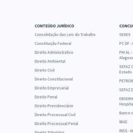
CONTEÚDO JURÍDICO
CONCU
Consolidação das Leis do Trabalho
SEDES
Constituição Federal
PC DF -
Direito Administrativo
PM AL - 
Alagoa
Direito Ambiental
SEFAZ C
Direito Civil
Estado
Direito Constitucional
PETRO
Direito Empresarial
SEFAZ 
Direito Penal
EBSERH 
Hospita
Direito Previdenciário
Banco d
Direito Processual Civil
IBGE
Direito Processual Penal
INSS - 
Direito Tributário