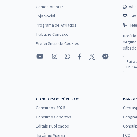
Como Comprar
Wha
Loja Social
E-ma
Programa de Afiliados
Tel
Trabalhe Conosco
Horário
segunda
Preferência de Cookies
sábado 
Foi a
Envie-
CONCURSOS PÚBLICOS
BANCA
Concursos 2026
Cebras
Concursos Abertos
Cesgra
Editais Publicados
Consulp
Histórias Visuais
FCC