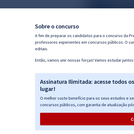
Pós
Graduação
Sobre o concurso
OAB
A fim de preparar os candidatos para o concurso da Pr
professores experientes em concursos públicos. O cur
Mentorias
editais.
Então, vamos unir nossas forças! Vamos estudar juntos
Questões grátis
Conteúdo gratuito
Assinatura Ilimitada: acesse todos o
Blog
lugar!
Aprovados
O melhor custo benefício para os seus estudos e seu
concursos públicos, com garantia de atualização pós
Atendimento
C