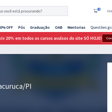
0
At
20% OFF
Pós
Graduação
OAB
Mentorias
Questões gr
 de
20% em todos os cursos avulsos do site SÓ HOJE!
Con
racuruca/PI