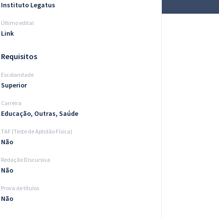
Instituto Legatus
Último edital
Link
Requisitos
Escolaridade
Superior
Carreira
Educação, Outras, Saúde
TAF (Teste de Aptidão Física)
Não
Redação Discursiva
Não
Prova de títulos
Não