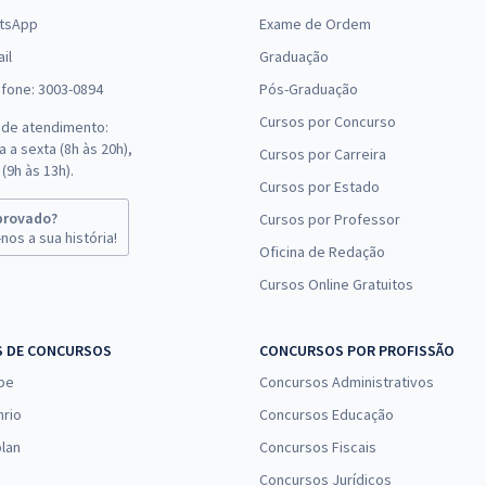
tsApp
Exame de Ordem
il
Graduação
efone: 3003-0894
Pós-Graduação
Cursos por Concurso
 de atendimento:
 a sexta (8h às 20h),
Cursos por Carreira
(9h às 13h).
Cursos por Estado
provado?
Cursos por Professor
nos a sua história!
Oficina de Redação
Cursos Online Gratuitos
S DE CONCURSOS
CONCURSOS POR PROFISSÃO
pe
Concursos Administrativos
nrio
Concursos Educação
lan
Concursos Fiscais
Concursos Jurídicos