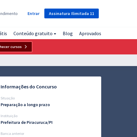
Assinatura
Ilimitada
11
endimento
Entrar
átis
Conteúdo gratuito
Blog
Aprovados
hecer cursos
Informações do Concurso
Situação
Preparação a longo prazo
Instituição
Prefeitura de Piracuruca/PI
Banca anterior