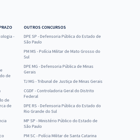
 PRAZO
OUTROS CONCURSOS
ologia -
DPE SP - Defensoria Pública do Estado de
São Paulo
PM MS - Polícia Militar de Mato Grosso do
Sul
DPE MG - Defensoria Pública de Minas
de
Gerais
ado de
TJ MG - Tribunal de Justiça de Minas Gerais
a
CGDF - Controladoria Geral do Distrito
Federal
do de
arca de
DPE RS - Defensoria Pública do Estado do
Rio Grande do Sul
ncia
MP SP - Ministério Público do Estado de
São Paulo
uco
PM SC - Polícia Militar de Santa Catarina