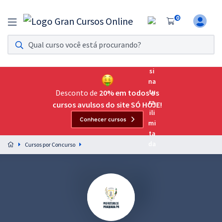
0
Assinatura Ilimitada 11
Acesso a todos os cursos. Teste grátis por 7 dias!
Assinatura OAB Até Passar
Acesso ilimitado a toda preparação para o Exame da
Desconto de
20% em todos os
Ordem, até você passar!
cursos avulsos do site SÓ HOJE!
Conhecer cursos
Residências Multiprofissionais
Preparação completa e intensiva para as principais
Cursos por Concurso
residências em saúde do Brasil
Concursos
Assinatura Ilimitada
Cursos 20% OFF