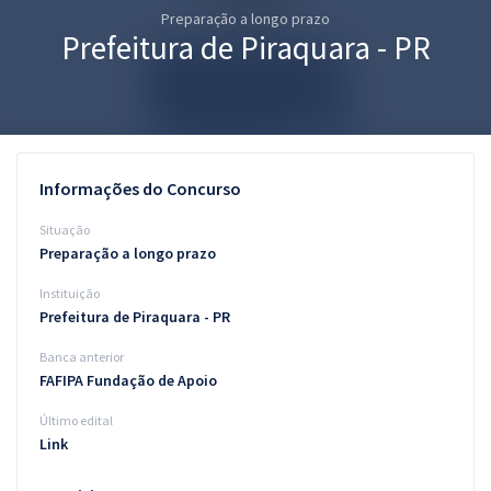
Preparação a longo prazo
Pós
Prefeitura de Piraquara - PR
Graduação
OAB
Mentorias
Informações do Concurso
Questões grátis
Situação
Preparação a longo prazo
Conteúdo gratuito
Instituição
Blog
Prefeitura de Piraquara - PR
Aprovados
Banca anterior
FAFIPA Fundação de Apoio
Atendimento
Último edital
Link