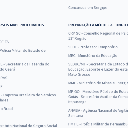
Concursos em Sergipe
RSOS MAIS PROCURADOS
PREPARAÇÃO A MÉDIO E A LONGO
CRP SC - Conselho Regional de Psic
12ª Região
 DELTA
SEDF - Professor Temporário
Polícia Militar do Estado de
s
MEC - Ministério da Educação
E - Secretaria da Fazenda do
SEDUC/MT - Secretaria de Estado 
 do Ceará
Educação, Esporte e Lazer do est
Mato Grosso
BRAS
MME - Ministério de Minas e Energi
DF
MP GO - Ministério Público do Esta
- Empresa Brasileira de Serviços
Goiás - Secretário Auxiliar da Com
lares
Itapuranga
o Brasil
ANVISA - Agência Nacional de Vigilâ
Sanitária
PM PE - Polícia Militar de Pernamb
Instituto Nacional do Seguro Social