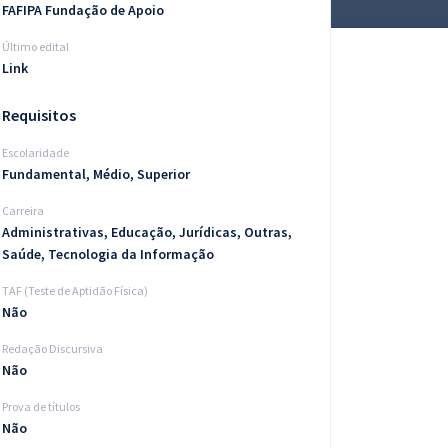
FAFIPA Fundação de Apoio
Último edital
Link
Requisitos
Escolaridade
Fundamental, Médio, Superior
Carreira
Administrativas, Educação, Jurídicas, Outras,
Saúde, Tecnologia da Informação
TAF (Teste de Aptidão Física)
Não
Redação Discursiva
Não
Prova de títulos
Não