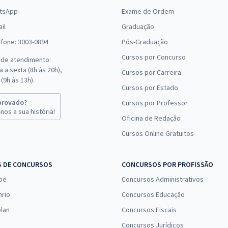
tsApp
Exame de Ordem
il
Graduação
efone: 3003-0894
Pós-Graduação
Cursos por Concurso
 de atendimento:
 a sexta (8h às 20h),
Cursos por Carreira
(9h às 13h).
Cursos por Estado
provado?
Cursos por Professor
nos a sua história!
Oficina de Redação
Cursos Online Gratuitos
S DE CONCURSOS
CONCURSOS POR PROFISSÃO
pe
Concursos Administrativos
nrio
Concursos Educação
lan
Concursos Fiscais
Concursos Jurídicos