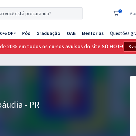
0
At
20% OFF
Pós
Graduação
OAB
Mentorias
Questões gr
 de
20% em todos os cursos avulsos do site SÓ HOJE!
Con
báudia - PR