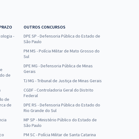
 PRAZO
OUTROS CONCURSOS
ologia -
DPE SP - Defensoria Pública do Estado de
São Paulo
PM MS - Polícia Militar de Mato Grosso do
Sul
DPE MG - Defensoria Pública de Minas
de
Gerais
ado de
TJ MG - Tribunal de Justiça de Minas Gerais
a
CGDF - Controladoria Geral do Distrito
Federal
do de
arca de
DPE RS - Defensoria Pública do Estado do
Rio Grande do Sul
ncia
MP SP - Ministério Público do Estado de
São Paulo
uco
PM SC - Polícia Militar de Santa Catarina