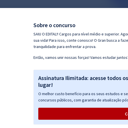
Pós
Graduação
Sobre o concurso
OAB
SAIU O EDITAL!! Cargos para nível médio e superior. Ag
sua vida! Para isso, conte conosco! O Gran busca a faz
Mentorias
tranquilidade para enfrentar a prova.
Então, vamos unir nossas forças! Vamos estudar juntos
Questões grátis
Conteúdo gratuito
Assinatura Ilimitada: acesse todos o
Blog
lugar!
Aprovados
O melhor custo benefício para os seus estudos e seu
concursos públicos, com garantia de atualização pós
Atendimento
C