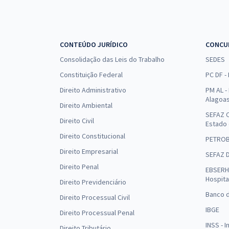
CONTEÚDO JURÍDICO
CONCU
Consolidação das Leis do Trabalho
SEDES
Constituição Federal
PC DF -
Direito Administrativo
PM AL - 
Alagoa
Direito Ambiental
SEFAZ C
Direito Civil
Estado
Direito Constitucional
PETRO
Direito Empresarial
SEFAZ 
Direito Penal
EBSERH 
Hospita
Direito Previdenciário
Banco d
Direito Processual Civil
IBGE
Direito Processual Penal
INSS - 
Direito Tributário