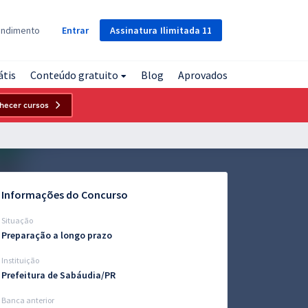
Assinatura
Ilimitada
11
endimento
Entrar
átis
Conteúdo gratuito
Blog
Aprovados
hecer cursos
Informações do Concurso
Situação
Preparação a longo prazo
Instituição
Prefeitura de Sabáudia/PR
Banca anterior