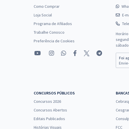
Como Comprar
Wha
Loja Social
E-ma
Programa de Afiliados
Tel
Trabalhe Conosco
Horário
segunda
Preferência de Cookies
sábado 
Foi a
Envie-
CONCURSOS PÚBLICOS
BANCA
Concursos 2026
Cebras
Concursos Abertos
Cesgra
Editais Publicados
Consulp
Histórias Visuais
FCC