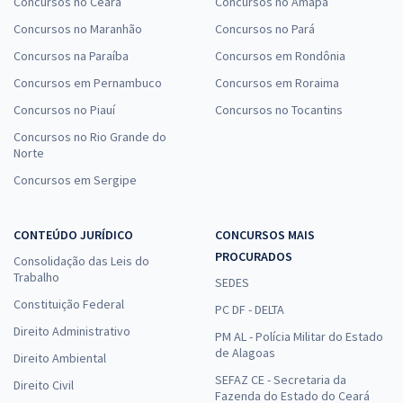
Concursos no Ceará
Concursos no Amapá
Concursos no Maranhão
Concursos no Pará
Concursos na Paraíba
Concursos em Rondônia
Concursos em Pernambuco
Concursos em Roraima
Concursos no Piauí
Concursos no Tocantins
Concursos no Rio Grande do
Norte
Concursos em Sergipe
CONTEÚDO JURÍDICO
CONCURSOS MAIS
PROCURADOS
Consolidação das Leis do
Trabalho
SEDES
Constituição Federal
PC DF - DELTA
Direito Administrativo
PM AL - Polícia Militar do Estado
de Alagoas
Direito Ambiental
SEFAZ CE - Secretaria da
Direito Civil
Fazenda do Estado do Ceará