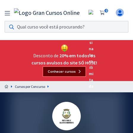
0
Assinatura Ilimitada 11
Acesso a todos os cursos. Teste grátis por 7 dias!
Assinatura OAB Até Passar
Acesso ilimitado a toda preparação para o Exame da
Desconto de
20% em todos os
Ordem, até você passar!
cursos avulsos do site SÓ HOJE!
Conhecer cursos
Residências Multiprofissionais
Preparação completa e intensiva para as principais
Cursos por Concurso
residências em saúde do Brasil
Concursos
Assinatura Ilimitada
Cursos 20% OFF