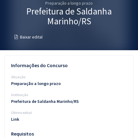
Preparação a longo prazo
Pós
Prefeitura de Saldanha
Graduação
Marinho/RS
OAB
Baixar edital
Mentorias
Questões grátis
Informações do Concurso
Conteúdo gratuito
Situação
Preparação a longo prazo
Blog
Instituição
Aprovados
Prefeitura de Saldanha Marinho/RS
Último edital
Atendimento
Link
Requisitos