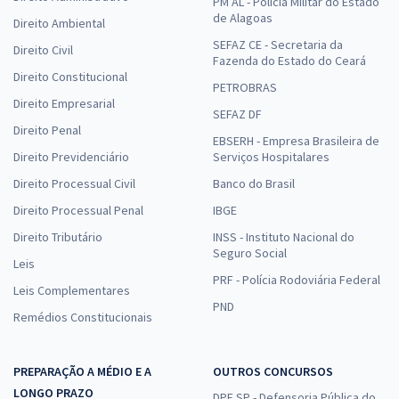
PM AL - Polícia Militar do Estado
de Alagoas
Direito Ambiental
SEFAZ CE - Secretaria da
Direito Civil
Fazenda do Estado do Ceará
Direito Constitucional
PETROBRAS
Direito Empresarial
SEFAZ DF
Direito Penal
EBSERH - Empresa Brasileira de
Direito Previdenciário
Serviços Hospitalares
Direito Processual Civil
Banco do Brasil
Direito Processual Penal
IBGE
Direito Tributário
INSS - Instituto Nacional do
Seguro Social
Leis
PRF - Polícia Rodoviária Federal
Leis Complementares
PND
Remédios Constitucionais
PREPARAÇÃO A MÉDIO E A
OUTROS CONCURSOS
LONGO PRAZO
DPE SP - Defensoria Pública do