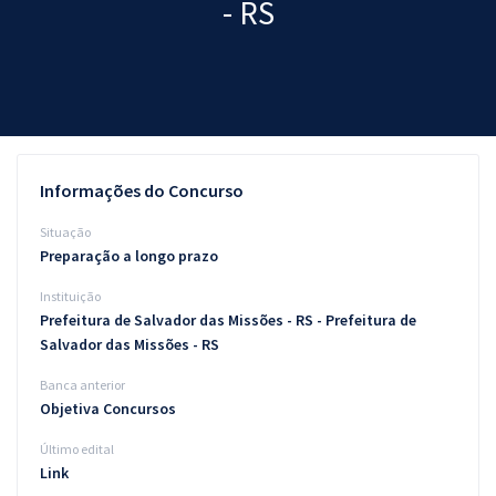
- RS
Pós
Graduação
OAB
Mentorias
Informações do Concurso
Questões grátis
Situação
Preparação a longo prazo
Conteúdo gratuito
Instituição
Blog
Prefeitura de Salvador das Missões - RS - Prefeitura de
Salvador das Missões - RS
Aprovados
Banca anterior
Objetiva Concursos
Atendimento
Último edital
Link