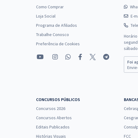
Como Comprar
Wha
Loja Social
E-ma
Programa de Afiliados
Tel
Trabalhe Conosco
Horário
segunda
Preferência de Cookies
sábado 
Foi a
Envie-
CONCURSOS PÚBLICOS
BANCA
Concursos 2026
Cebras
Concursos Abertos
Cesgra
Editais Publicados
Consulp
Histórias Visuais
FCC