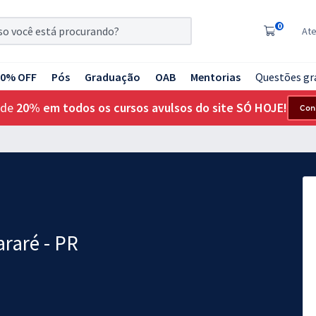
0
At
20% OFF
Pós
Graduação
OAB
Mentorias
Questões gr
 de
20% em todos os cursos avulsos do site SÓ HOJE!
Con
araré - PR