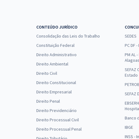
CONTEÚDO JURÍDICO
CONCU
Consolidação das Leis do Trabalho
SEDES
Constituição Federal
PC DF -
Direito Administrativo
PM AL - 
Alagoa
Direito Ambiental
SEFAZ C
Direito Civil
Estado
Direito Constitucional
PETRO
Direito Empresarial
SEFAZ 
Direito Penal
EBSERH 
Hospita
Direito Previdenciário
Banco d
Direito Processual Civil
IBGE
Direito Processual Penal
INSS - 
Direito Tributário