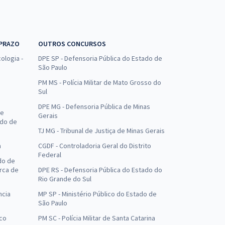
 PRAZO
OUTROS CONCURSOS
ologia -
DPE SP - Defensoria Pública do Estado de
São Paulo
PM MS - Polícia Militar de Mato Grosso do
Sul
DPE MG - Defensoria Pública de Minas
de
Gerais
ado de
TJ MG - Tribunal de Justiça de Minas Gerais
a
CGDF - Controladoria Geral do Distrito
Federal
do de
arca de
DPE RS - Defensoria Pública do Estado do
Rio Grande do Sul
ncia
MP SP - Ministério Público do Estado de
São Paulo
uco
PM SC - Polícia Militar de Santa Catarina