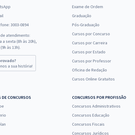
tsApp
Exame de Ordem
il
Graduação
efone: 3003-0894
Pós-Graduação
Cursos por Concurso
 de atendimento:
 a sexta (8h às 20h),
Cursos por Carreira
(9h às 13h).
Cursos por Estado
provado?
Cursos por Professor
nos a sua história!
Oficina de Redação
Cursos Online Gratuitos
S DE CONCURSOS
CONCURSOS POR PROFISSÃO
pe
Concursos Administrativos
nrio
Concursos Educação
lan
Concursos Fiscais
Concursos Jurídicos