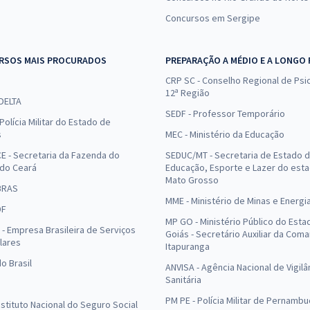
Concursos em Sergipe
RSOS MAIS PROCURADOS
PREPARAÇÃO A MÉDIO E A LONGO
CRP SC - Conselho Regional de Psic
12ª Região
 DELTA
SEDF - Professor Temporário
Polícia Militar do Estado de
s
MEC - Ministério da Educação
E - Secretaria da Fazenda do
SEDUC/MT - Secretaria de Estado 
 do Ceará
Educação, Esporte e Lazer do est
Mato Grosso
BRAS
MME - Ministério de Minas e Energi
DF
MP GO - Ministério Público do Esta
- Empresa Brasileira de Serviços
Goiás - Secretário Auxiliar da Com
lares
Itapuranga
o Brasil
ANVISA - Agência Nacional de Vigilâ
Sanitária
PM PE - Polícia Militar de Pernamb
Instituto Nacional do Seguro Social