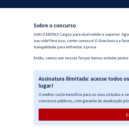
Pós
Graduação
Sobre o concurso
OAB
SAIU O EDITAL!! Cargos para nível médio e superior. Ag
sua vida! Para isso, conte conosco! O Gran busca a faz
Mentorias
tranquilidade para enfrentar a prova.
Então, vamos unir nossas forças! Vamos estudar juntos
Questões grátis
Conteúdo gratuito
Assinatura Ilimitada: acesse todos o
Blog
lugar!
Aprovados
O melhor custo benefício para os seus estudos e seu
concursos públicos, com garantia de atualização pós
Atendimento
C