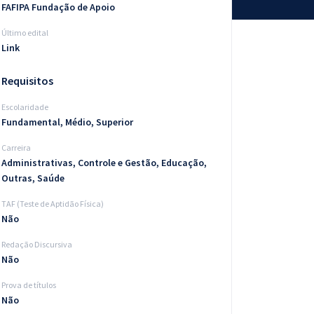
FAFIPA Fundação de Apoio
Último edital
Link
Requisitos
Escolaridade
Fundamental, Médio, Superior
Carreira
Administrativas, Controle e Gestão, Educação,
Outras, Saúde
TAF (Teste de Aptidão Física)
Não
Redação Discursiva
Não
Prova de títulos
Não