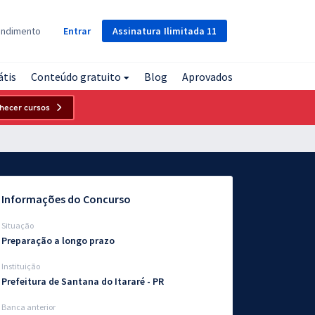
Assinatura
Ilimitada
11
endimento
Entrar
átis
Conteúdo gratuito
Blog
Aprovados
hecer cursos
Informações do Concurso
Situação
Preparação a longo prazo
Instituição
Prefeitura de Santana do Itararé - PR
Banca anterior